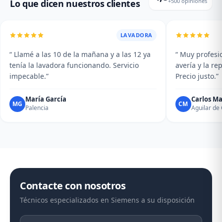
+500 opiniones
Lo que dicen nuestros clientes
LAVADORA
“ Llamé a las 10 de la mañana y a las 12 ya
“ Muy profesio
tenía la lavadora funcionando. Servicio
avería y la r
impecable.”
Precio justo.”
María García
Carlos Ma
MG
CM
Palencia
Aguilar d
Contacte con nosotros
Técnicos especializados en Siemens a su disposición