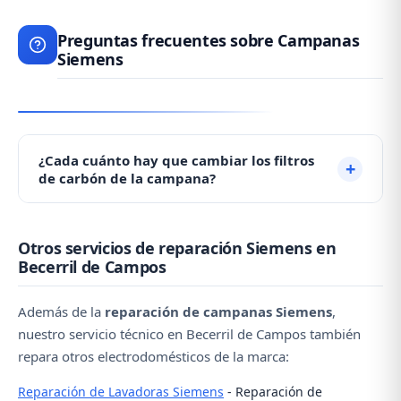
Preguntas frecuentes sobre Campanas
Siemens
¿Cada cuánto hay que cambiar los filtros
de carbón de la campana?
Los filtros de carbón activo deben cambiarse cada 3-
Otros servicios de reparación Siemens en
6 meses dependiendo del uso. Las parrillas
Becerril de Campos
metálicas deben limpiarse mensualmente. Una
campana debe tener mínimo 800 m³/h de
Además de la
reparación de campanas Siemens
,
aspiración.
nuestro servicio técnico en Becerril de Campos también
repara otros electrodomésticos de la marca:
Reparación de Lavadoras Siemens
- Reparación de