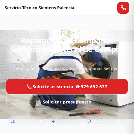
Servicio Técnico Siemens Palencia
Inicio
Servicio Técnico Siemens Becerril de Campos
Reparación Campanas Siemens Becerril de Campos
Reparación de Campanas
Siemens en Becerril de Campos
Servicio técnico especializado en campanas Siemens
Solicite asistencia: ☎️ 979 692 637
Solicitar presupuesto
Desplazamiento
0€
Reparamos
hoy
3 meses
de garantía