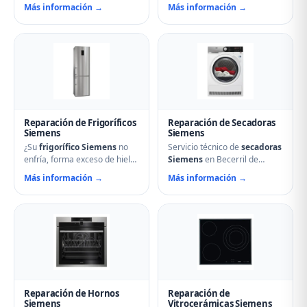
Becerril de Campos soluciona
muestra errores en el display,
Más información →
Más información →
cualquier avería: problemas
nuestro servicio técnico en
de centrifugado, fugas de
Becerril de Campos puede
agua, ruidos anormales, fallos
ayudarle. Reparamos
en el arranque o problemas
aspersores obstruidos,
de desagüe. Técnicos
bombas de desagüe,
especializados con repuestos
problemas de secado y fallos
originales Siemens y
electrónicos con piezas
reparación el mismo día.
originales.
Reparación de Frigoríficos
Reparación de Secadoras
Siemens
Siemens
¿Su
frigorífico Siemens
no
Servicio técnico de
secadoras
enfría, forma exceso de hielo
Siemens
en Becerril de
o hace ruidos extraños?
Campos. Reparamos
Más información →
Más información →
Nuestros técnicos en Becerril
problemas de calentamiento,
de Campos reparan
tambor que no gira,
compresores, termostatos,
termostatos de seguridad,
sistemas No Frost, fugas de
condensadores averiados y
gas refrigerante y problemas
fallos en el secado.
de descarche. Servicio
Mantenimiento preventivo y
urgente para evitar pérdida
limpieza de filtros incluido en
de alimentos.
la visita.
Reparación de Hornos
Reparación de
Siemens
Vitrocerámicas Siemens