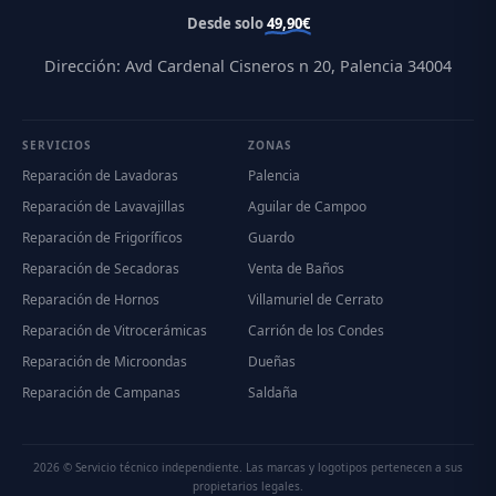
Desde solo
49,90€
Dirección: Avd Cardenal Cisneros n 20, Palencia 34004
SERVICIOS
ZONAS
Reparación de Lavadoras
Palencia
Reparación de Lavavajillas
Aguilar de Campoo
Reparación de Frigoríficos
Guardo
Reparación de Secadoras
Venta de Baños
Reparación de Hornos
Villamuriel de Cerrato
Reparación de Vitrocerámicas
Carrión de los Condes
Reparación de Microondas
Dueñas
Reparación de Campanas
Saldaña
2026 © Servicio técnico independiente. Las marcas y logotipos pertenecen a sus
propietarios legales.