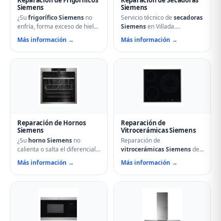
Siemens
Siemens
¿Su
frigorífico Siemens
no
Servicio técnico de
secadoras
enfría, forma exceso de hielo
Siemens
en Villada.
o hace ruidos extraños?
Reparamos problemas de
Más información →
Más información →
Nuestros técnicos en Villada
calentamiento, tambor que no
reparan compresores,
gira, termostatos de
termostatos, sistemas No
seguridad, condensadores
Frost, fugas de gas
averiados y fallos en el
refrigerante y problemas de
secado. Mantenimiento
descarche. Servicio urgente
preventivo y limpieza de
para evitar pérdida de
filtros incluido en la visita.
alimentos.
Reparación de Hornos
Reparación de
Siemens
Vitrocerámicas Siemens
¿Su
horno Siemens
no
Reparación de
calienta o salta el diferencial?
vitrocerámicas Siemens
de
Nuestro servicio técnico en
inducción y de cocción en
Más información →
Más información →
Villada repara resistencias,
Villada. Solucionamos fuegos
ventiladores, termostatos,
que no encienden, cristales
cierres de puerta y
rotos, mandos que no
temporizadores. Especialistas
responden, fallos en módulos
en hornos multifunción,
de inducción y problemas de
pirolíticos y de vapor
regulación de temperatura.
Siemens.