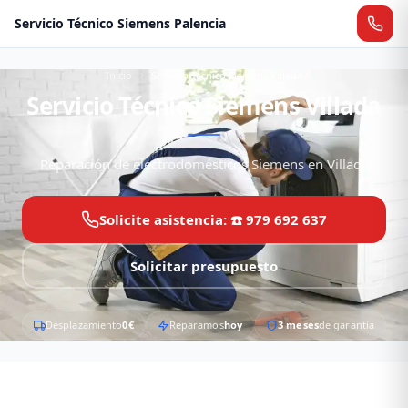
Servicio Técnico Siemens Palencia
Inicio
Servicio Técnico Siemens Villada
Servicio Técnico Siemens Villada
Reparación de electrodomésticos Siemens en Villada
Solicite asistencia: ☎️ 979 692 637
Solicitar presupuesto
Desplazamiento
0€
Reparamos
hoy
3 meses
de garantía