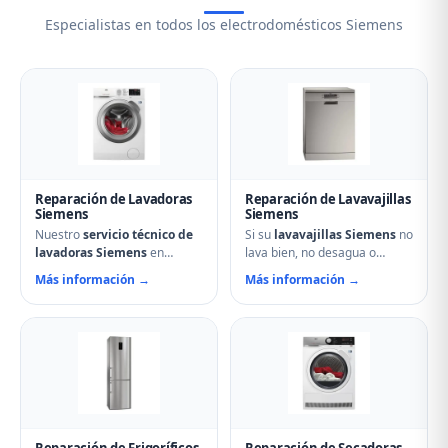
Especialistas en todos los electrodomésticos Siemens
Reparación de Lavadoras
Reparación de Lavavajillas
Siemens
Siemens
Nuestro
servicio técnico de
Si su
lavavajillas Siemens
no
lavadoras Siemens
en
lava bien, no desagua o
Villada soluciona cualquier
muestra errores en el display,
Más información →
Más información →
avería: problemas de
nuestro servicio técnico en
centrifugado, fugas de agua,
Villada puede ayudarle.
ruidos anormales, fallos en el
Reparamos aspersores
arranque o problemas de
obstruidos, bombas de
desagüe. Técnicos
desagüe, problemas de
especializados con repuestos
secado y fallos electrónicos
originales Siemens y
con piezas originales.
reparación el mismo día.
Reparación de Frigoríficos
Reparación de Secadoras