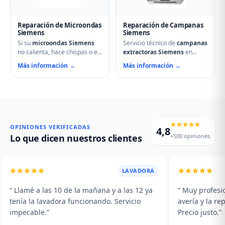
Reparación de Microondas
Reparación de Campanas
Siemens
Siemens
Si su
microondas Siemens
Servicio técnico de
campanas
no calienta, hace chispas o el
extractoras Siemens
en
plato no gira, contacte con
Villada. Reparamos motores,
Más información →
Más información →
nuestro servicio técnico en
problemas de aspiración,
Villada. Reparamos
filtros de carbón activo
magnetrones, micas
deteriorados, iluminación que
deterioradas, problemas de
no enciende y vibraciones
puerta, fallos en el display y
excesivas. Mantenimiento y
averías del plato giratorio.
limpieza profesional de su
campana.
OPINIONES VERIFICADAS
4,8
+500 opiniones
Lo que dicen nuestros clientes
LAVADORA
“ Llamé a las 10 de la mañana y a las 12 ya
“ Muy profesio
tenía la lavadora funcionando. Servicio
avería y la r
impecable.”
Precio justo.”