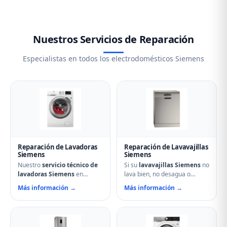
hoy mismo.
garantía como fuera de ella. De hecho, la mayoría
de nuestras reparaciones son de electrodomésticos
fuera del periodo de garantía del fabricante.
Nuestros Servicios de Reparación
Especialistas en todos los electrodomésticos Siemens
Reparación de Lavadoras
Reparación de Lavavajillas
Siemens
Siemens
Nuestro
servicio técnico de
Si su
lavavajillas Siemens
no
lavadoras Siemens
en
lava bien, no desagua o
Aguilar de Campoo soluciona
muestra errores en el display,
Más información →
Más información →
cualquier avería: problemas
nuestro servicio técnico en
de centrifugado, fugas de
Aguilar de Campoo puede
agua, ruidos anormales, fallos
ayudarle. Reparamos
en el arranque o problemas
aspersores obstruidos,