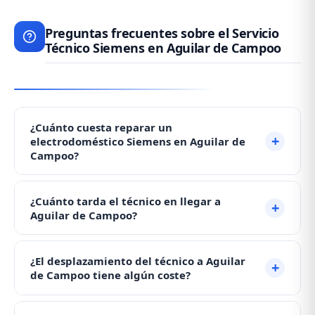
Preguntas frecuentes sobre el Servicio
Técnico Siemens en Aguilar de Campoo
¿Cuánto cuesta reparar un
electrodoméstico Siemens en Aguilar de
Campoo?
El precio depende del tipo de avería. Las
¿Cuánto tarda el técnico en llegar a
reparaciones más habituales parten desde 49,90€.
Aguilar de Campoo?
Contacte con nosotros al ☎️ 979 692 637 y le
daremos un presupuesto aproximado por teléfono
Nuestro servicio técnico Siemens atiende en Aguilar
¿El desplazamiento del técnico a Aguilar
antes de acudir, sin ningún compromiso.
de Campoo y toda la provincia de Palencia el mismo
de Campoo tiene algún coste?
día de su llamada. En menos de 20 minutos tras su
llamada al ☎️ 979 692 637, le confirmamos la hora
No, el desplazamiento es completamente gratuito.