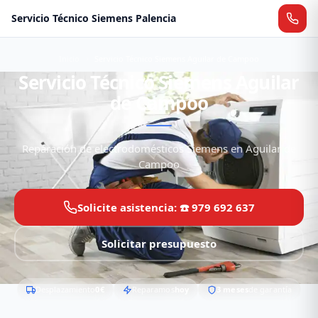
Servicio Técnico Siemens Palencia
Inicio
Servicio Técnico Siemens Aguilar de Campoo
Servicio Técnico Siemens Aguilar
de Campoo
Reparación de electrodomésticos Siemens en Aguilar de
Campoo
Solicite asistencia: ☎️ 979 692 637
Solicitar presupuesto
Desplazamiento
0€
Reparamos
hoy
3 meses
de garantía