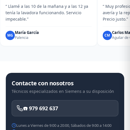
“ Llamé a las 10 de la mañana y a las 12 ya
“ Muy profesio
tenía la lavadora funcionando. Servicio
avería y la r
impecable.”
Precio justo.”
María García
Carlos Ma
MG
CM
Palencia
Aguilar d
Contacte con nosotros
Técnicos especializados en Siemens a su disposición
☎️ 979 692 637
Lunes a Viernes de 9:00 a 20:00, Sábados de 9:00 a 14:00