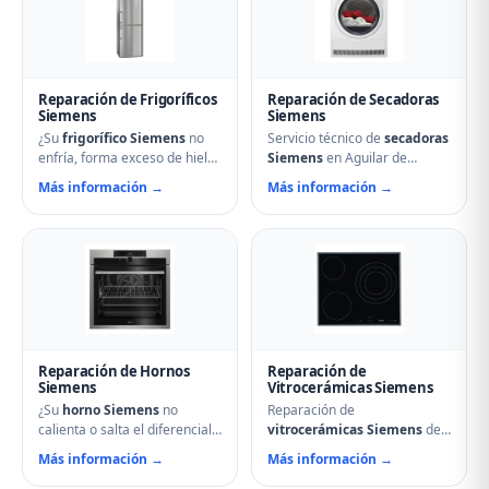
de desagüe. Técnicos
bombas de desagüe,
especializados con repuestos
problemas de secado y fallos
originales Siemens y
electrónicos con piezas
reparación el mismo día.
originales.
Reparación de Frigoríficos
Reparación de Secadoras
Siemens
Siemens
¿Su
frigorífico Siemens
no
Servicio técnico de
secadoras
enfría, forma exceso de hielo
Siemens
en Aguilar de
o hace ruidos extraños?
Campoo. Reparamos
Más información →
Más información →
Nuestros técnicos en Aguilar
problemas de calentamiento,
de Campoo reparan
tambor que no gira,
compresores, termostatos,
termostatos de seguridad,
sistemas No Frost, fugas de
condensadores averiados y
gas refrigerante y problemas
fallos en el secado.
de descarche. Servicio
Mantenimiento preventivo y
urgente para evitar pérdida
limpieza de filtros incluido en
de alimentos.
la visita.
Reparación de Hornos
Reparación de
Siemens
Vitrocerámicas Siemens
¿Su
horno Siemens
no
Reparación de
calienta o salta el diferencial?
vitrocerámicas Siemens
de
Nuestro servicio técnico en
inducción y de cocción en
Más información →
Más información →
Aguilar de Campoo repara
Aguilar de Campoo.
resistencias, ventiladores,
Solucionamos fuegos que no