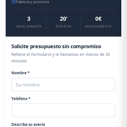
Palencia y provincia
3
20'
0€
MESES GARANTÍA
RESPUESTA
DESPLAZAMIENTO
Solicite presupuesto sin compromiso
Rellene el formulario y le llamamos en menos de 20
minutos
Nombre *
Teléfono *
Describa su avería