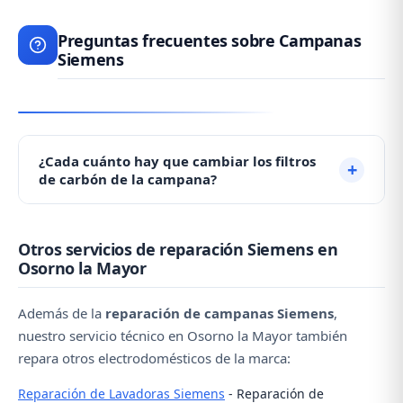
Preguntas frecuentes sobre Campanas
Siemens
¿Cada cuánto hay que cambiar los filtros
de carbón de la campana?
Los filtros de carbón activo deben cambiarse cada 3-
Otros servicios de reparación Siemens en
6 meses dependiendo del uso. Las parrillas
Osorno la Mayor
metálicas deben limpiarse mensualmente. Una
campana debe tener mínimo 800 m³/h de
Además de la
reparación de campanas Siemens
,
aspiración.
nuestro servicio técnico en Osorno la Mayor también
repara otros electrodomésticos de la marca:
Reparación de Lavadoras Siemens
- Reparación de