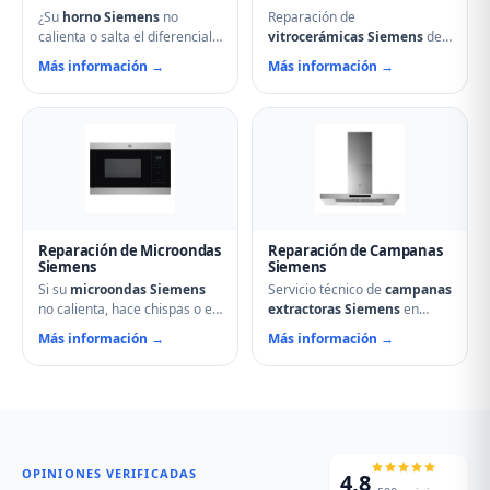
¿Su
horno Siemens
no
Reparación de
calienta o salta el diferencial?
vitrocerámicas Siemens
de
Nuestro servicio técnico en
inducción y de cocción en
Más información →
Más información →
Osorno la Mayor repara
Osorno la Mayor.
resistencias, ventiladores,
Solucionamos fuegos que no
termostatos, cierres de
encienden, cristales rotos,
puerta y temporizadores.
mandos que no responden,
Especialistas en hornos
fallos en módulos de
multifunción, pirolíticos y de
inducción y problemas de
vapor Siemens.
regulación de temperatura.
Reparación de Microondas
Reparación de Campanas
Siemens
Siemens
Si su
microondas Siemens
Servicio técnico de
campanas
no calienta, hace chispas o el
extractoras Siemens
en
plato no gira, contacte con
Osorno la Mayor. Reparamos
Más información →
Más información →
nuestro servicio técnico en
motores, problemas de
Osorno la Mayor. Reparamos
aspiración, filtros de carbón
magnetrones, micas
activo deteriorados,
deterioradas, problemas de
iluminación que no enciende y
puerta, fallos en el display y
vibraciones excesivas.
averías del plato giratorio.
Mantenimiento y limpieza
profesional de su campana.
OPINIONES VERIFICADAS
4,8