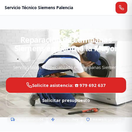
Servicio Técnico Siemens Palencia
Inicio
Servicio Técnico Siemens Osorno la Mayor
Reparación Campanas Siemens Osorno la Mayor
Reparación de Campanas
Siemens en Osorno la Mayor
Servicio técnico especializado en campanas Siemens
Solicite asistencia: ☎️ 979 692 637
Solicitar presupuesto
Desplazamiento
0€
Reparamos
hoy
3 meses
de garantía