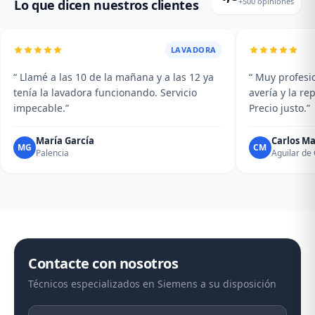
+500 opiniones
Lo que dicen nuestros clientes
LAVADORA
“ Llamé a las 10 de la mañana y a las 12 ya
“ Muy profesio
tenía la lavadora funcionando. Servicio
avería y la r
impecable.”
Precio justo.”
María García
Carlos Ma
MG
CM
Palencia
Aguilar d
Contacte con nosotros
Técnicos especializados en Siemens a su disposición