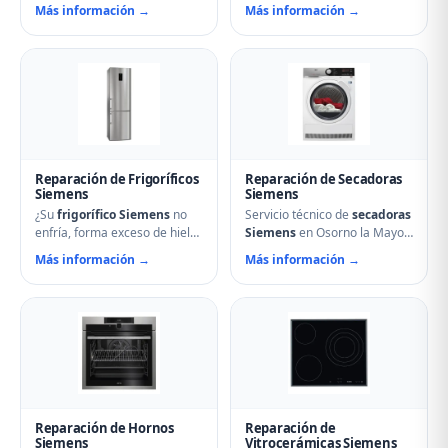
Osorno la Mayor soluciona
muestra errores en el display,
Más información →
Más información →
cualquier avería: problemas
nuestro servicio técnico en
de centrifugado, fugas de
Osorno la Mayor puede
agua, ruidos anormales, fallos
ayudarle. Reparamos
en el arranque o problemas
aspersores obstruidos,
de desagüe. Técnicos
bombas de desagüe,
especializados con repuestos
problemas de secado y fallos
originales Siemens y
electrónicos con piezas
reparación el mismo día.
originales.
Reparación de Frigoríficos
Reparación de Secadoras
Siemens
Siemens
¿Su
frigorífico Siemens
no
Servicio técnico de
secadoras
enfría, forma exceso de hielo
Siemens
en Osorno la Mayor.
o hace ruidos extraños?
Reparamos problemas de
Más información →
Más información →
Nuestros técnicos en Osorno
calentamiento, tambor que no
la Mayor reparan
gira, termostatos de
compresores, termostatos,
seguridad, condensadores
sistemas No Frost, fugas de
averiados y fallos en el
gas refrigerante y problemas
secado. Mantenimiento
de descarche. Servicio
preventivo y limpieza de
urgente para evitar pérdida
filtros incluido en la visita.
de alimentos.
Reparación de Hornos
Reparación de
Siemens
Vitrocerámicas Siemens