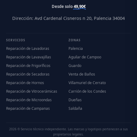
Desde solo
49,90€
Dirección: Avd Cardenal Cisneros n 20, Palencia 34004
SERVICIOS
ZONAS
Reparación de Lavadoras
Palencia
Reparación de Lavavajillas
Aguilar de Campoo
Reparación de Frigoríficos
Guardo
Reparación de Secadoras
Venta de Baños
Reparación de Hornos
Villamuriel de Cerrato
Reparación de Vitrocerámicas
Carrión de los Condes
Reparación de Microondas
Dueñas
Reparación de Campanas
Saldaña
2026 © Servicio técnico independiente. Las marcas y logotipos pertenecen a sus
propietarios legales.