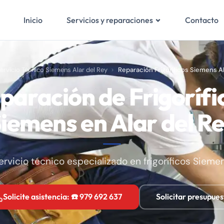
Inicio
Contacto
Servicios y reparaciones
ervicio Técnico Siemens Alar del Rey
Reparación Frigoríficos Siemens Al
paración de Frigorífi
iemens en Alar del R
ervicio técnico especializado en frigoríficos Sieme
Solicite asistencia: ☎️ 979 692 637
Solicitar presupues