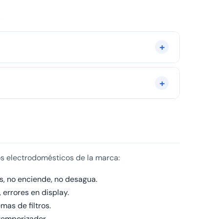
hielo en el evaporador. Es una avería prioritaria:
ivas indican un problema. Contacte con nosotros al
ros electrodomésticos de la marca:
s, no enciende, no desagua.
 errores en display.
mas de filtros.
 temporizador.