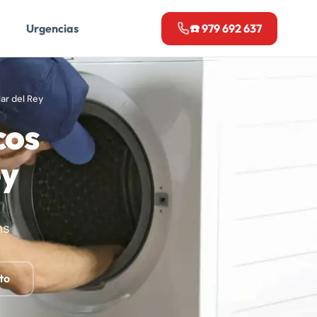
Urgencias
☎️ 979 692 637
ar del Rey
cos
ey
ns
to