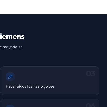
Siemens
a mayoría se
03
Hace ruidos fuertes o golpes
06