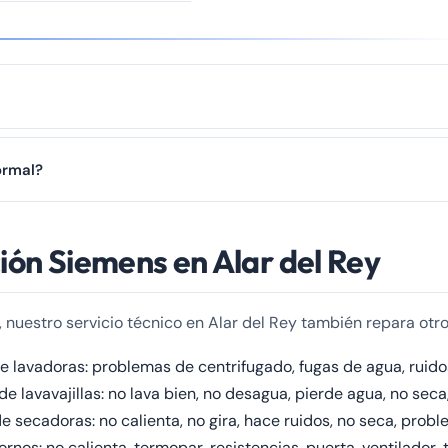
r, al termostato, a una fuga de gas refrigerante o a la acumulación de 
ormal?
remos con urgencia.
agua circulando). Pero golpes, zumbidos fuertes o vibraciones exces
ión Siemens en Alar del Rey
, nuestro servicio técnico en Alar del Rey también repara ot
 lavadoras: problemas de centrifugado, fugas de agua, ruido
e lavavajillas: no lava bien, no desagua, pierde agua, no seca,
 secadoras: no calienta, no gira, hace ruidos, no seca, proble
nos: no calienta, termopar, resistencias, puerta, ventilador,