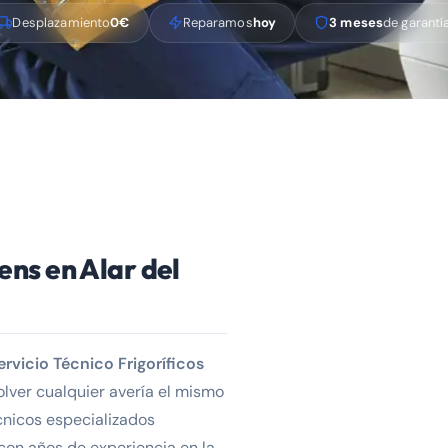
Desplazamiento
0€
Reparamos
hoy
3 meses
de garantí
ens en Alar del
ervicio Técnico Frigoríficos
lver cualquier avería el mismo
cnicos especializados
con años de experiencia en la