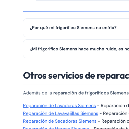
¿Por qué mi frigorífico Siemens no enfría?
Si su frigorífico no enfría, puede deberse al compreso
¿Mi frigorífico Siemens hace mucho ruido, es n
contacte con nosotros al ☎️ 979 692 637 y le atende
Algunos ruidos son normales (compresor arrancando, 
Otros servicios de reparac
☎️ 979 692 637 para diagnóstico.
Además de la
reparación de frigoríficos Siemens
Reparación de Lavadoras Siemens
- Reparación de
Reparación de Lavavajillas Siemens
- Reparación d
Reparación de Secadoras Siemens
- Reparación de
Reparación de Hornos Siemens
- Reparación de hor