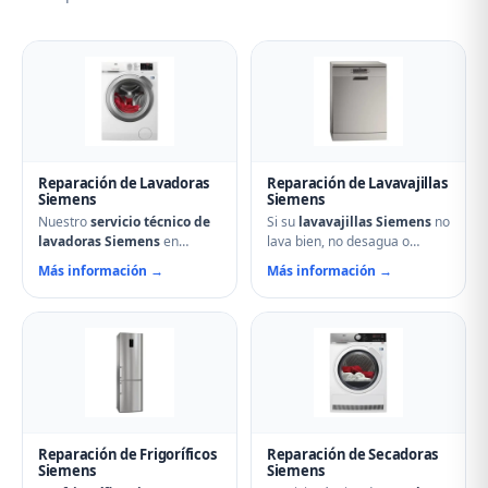
Reparación de Lavadoras
Reparación de Lavavajillas
Siemens
Siemens
Nuestro
servicio técnico de
Si su
lavavajillas Siemens
no
lavadoras Siemens
en
lava bien, no desagua o
Barruelo de Santullán
muestra errores en el display,
Más información →
Más información →
soluciona cualquier avería:
nuestro servicio técnico en
problemas de centrifugado,
Barruelo de Santullán puede
fugas de agua, ruidos
ayudarle. Reparamos
anormales, fallos en el
aspersores obstruidos,
arranque o problemas de
bombas de desagüe,
desagüe. Técnicos
problemas de secado y fallos
especializados con repuestos
electrónicos con piezas
originales Siemens y
originales.
reparación el mismo día.
Reparación de Frigoríficos
Reparación de Secadoras
Siemens
Siemens