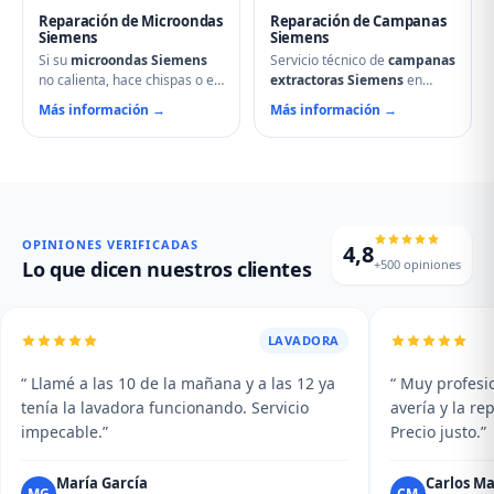
Reparación de Microondas
Reparación de Campanas
Siemens
Siemens
Si su
microondas Siemens
Servicio técnico de
campanas
no calienta, hace chispas o el
extractoras Siemens
en
plato no gira, contacte con
Barruelo de Santullán.
Más información →
Más información →
nuestro servicio técnico en
Reparamos motores,
Barruelo de Santullán.
problemas de aspiración,
Reparamos magnetrones,
filtros de carbón activo
micas deterioradas,
deteriorados, iluminación que
problemas de puerta, fallos
no enciende y vibraciones
en el display y averías del
excesivas. Mantenimiento y
plato giratorio.
limpieza profesional de su
OPINIONES VERIFICADAS
4,8
campana.
+500 opiniones
Lo que dicen nuestros clientes
LAVADORA
“ Llamé a las 10 de la mañana y a las 12 ya
“ Muy profesio
tenía la lavadora funcionando. Servicio
avería y la r
impecable.”
Precio justo.”
María García
Carlos Ma
MG
CM