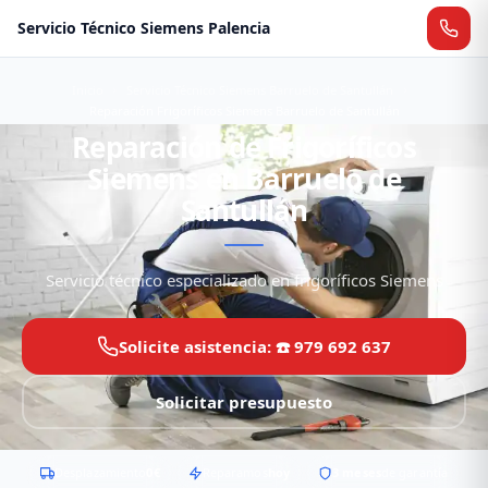
Servicio Técnico Siemens Palencia
Inicio
Servicio Técnico Siemens Barruelo de Santullán
Reparación Frigoríficos Siemens Barruelo de Santullán
Reparación de Frigoríficos
Siemens en Barruelo de
Santullán
Servicio técnico especializado en frigoríficos Siemens
Solicite asistencia: ☎️ 979 692 637
Solicitar presupuesto
Desplazamiento
0€
Reparamos
hoy
3 meses
de garantía