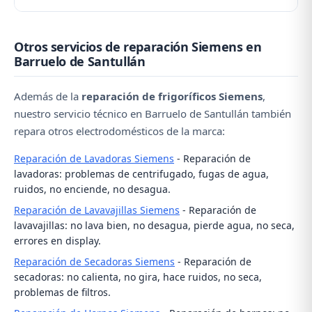
refrigerante o a la acumulación de hielo en el
evaporador. Es una avería prioritaria: contacte con
Algunos ruidos son normales (compresor
nosotros al ☎️ 979 692 637 y le atenderemos con
Otros servicios de reparación Siemens en
arrancando, agua circulando). Pero golpes,
urgencia.
Barruelo de Santullán
zumbidos fuertes o vibraciones excesivas indican un
problema. Contacte con nosotros al ☎️ 979 692 637
Además de la
reparación de frigoríficos Siemens
,
para diagnóstico.
nuestro servicio técnico en Barruelo de Santullán también
repara otros electrodomésticos de la marca:
Reparación de Lavadoras Siemens
- Reparación de
lavadoras: problemas de centrifugado, fugas de agua,
ruidos, no enciende, no desagua.
Reparación de Lavavajillas Siemens
- Reparación de
lavavajillas: no lava bien, no desagua, pierde agua, no seca,
errores en display.
Reparación de Secadoras Siemens
- Reparación de
secadoras: no calienta, no gira, hace ruidos, no seca,
problemas de filtros.