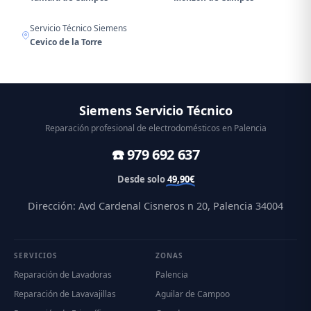
Servicio Técnico Siemens
Cevico de la Torre
Siemens Servicio Técnico
Reparación profesional de electrodomésticos en Palencia
☎️ 979 692 637
Desde solo
49,90€
Dirección: Avd Cardenal Cisneros n 20, Palencia 34004
SERVICIOS
ZONAS
Reparación de Lavadoras
Palencia
Reparación de Lavavajillas
Aguilar de Campoo