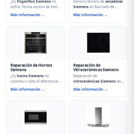
¿Su
frigorífico Siemens
no
Servicio técnico de
secadoras
enfría, forma exceso de hielo
Siemens
en Barruelo de
o hace ruidos extraños?
Santullán. Reparamos
Más información →
Más información →
Nuestros técnicos en
problemas de calentamiento,
Barruelo de Santullán
tambor que no gira,
reparan compresores,
termostatos de seguridad,
termostatos, sistemas No
condensadores averiados y
Frost, fugas de gas
fallos en el secado.
refrigerante y problemas de
Mantenimiento preventivo y
descarche. Servicio urgente
limpieza de filtros incluido en
para evitar pérdida de
la visita.
alimentos.
Reparación de Hornos
Reparación de
Siemens
Vitrocerámicas Siemens
¿Su
horno Siemens
no
Reparación de
calienta o salta el diferencial?
vitrocerámicas Siemens
de
Nuestro servicio técnico en
inducción y de cocción en
Más información →
Más información →
Barruelo de Santullán repara
Barruelo de Santullán.
resistencias, ventiladores,
Solucionamos fuegos que no
termostatos, cierres de
encienden, cristales rotos,
puerta y temporizadores.
mandos que no responden,
Especialistas en hornos
fallos en módulos de
multifunción, pirolíticos y de
inducción y problemas de
vapor Siemens.
regulación de temperatura.