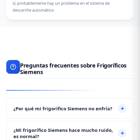
sí, probablemente hay un problema en el sistema de
descarche automático.
Preguntas frecuentes sobre Frigoríficos
Siemens
¿Por qué mi frigorífico Siemens no enfría?
Si su frigorífico no enfría, puede deberse al
¿Mi frigorífico Siemens hace mucho ruido,
compresor, al termostato, a una fuga de gas
es normal?