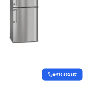
☎️ 979 692 637