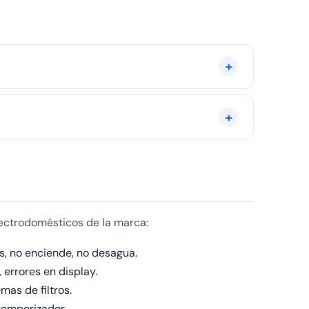
hielo en el evaporador. Es una avería prioritaria:
ivas indican un problema. Contacte con nosotros al
lectrodomésticos de la marca:
s, no enciende, no desagua.
 errores en display.
mas de filtros.
 temporizador.