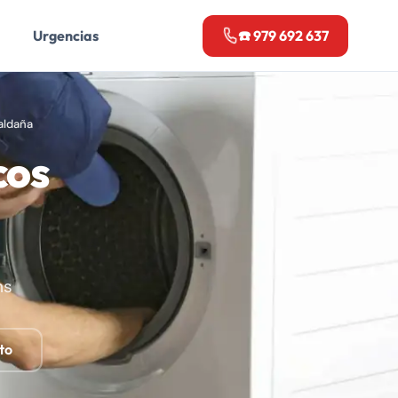
Urgencias
☎️ 979 692 637
aldaña
cos
ns
to