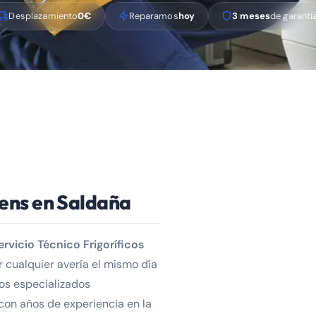
Desplazamiento
0€
Reparamos
hoy
3 meses
de garantí
mens en Saldaña
ervicio Técnico Frigoríficos
 cualquier avería el mismo día
os especializados
con años de experiencia en la