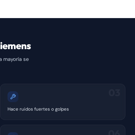
Siemens
a mayoría se
03
Hace ruidos fuertes o golpes
06