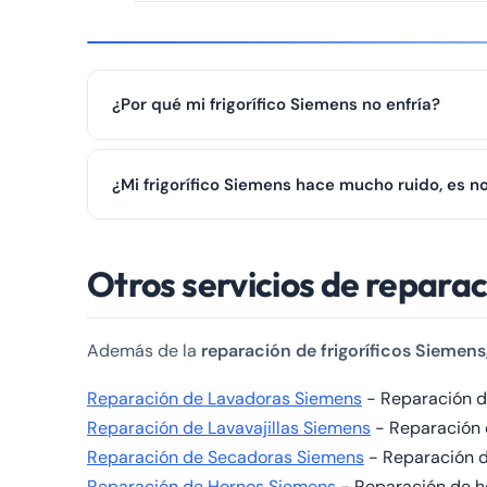
¿Por qué mi frigorífico Siemens no enfría?
Si su frigorífico no enfría, puede deberse al compreso
¿Mi frigorífico Siemens hace mucho ruido, es n
contacte con nosotros al ☎️ 979 692 637 y le atende
Algunos ruidos son normales (compresor arrancando, 
Otros servicios de repara
☎️ 979 692 637 para diagnóstico.
Además de la
reparación de frigoríficos Siemens
Reparación de Lavadoras Siemens
- Reparación de
Reparación de Lavavajillas Siemens
- Reparación d
Reparación de Secadoras Siemens
- Reparación de
Reparación de Hornos Siemens
- Reparación de hor