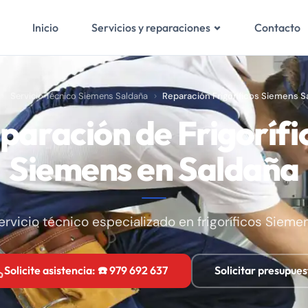
Inicio
Contacto
Servicios y reparaciones
Servicio Técnico Siemens Saldaña
Reparación Frigoríficos Siemens S
paración de Frigorífi
Siemens en Saldaña
ervicio técnico especializado en frigoríficos Sieme
Solicite asistencia: ☎️ 979 692 637
Solicitar presupues