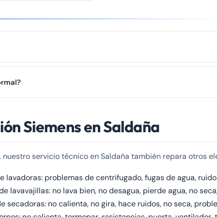
r, al termostato, a una fuga de gas refrigerante o a la acumulación de 
ormal?
remos con urgencia.
agua circulando). Pero golpes, zumbidos fuertes o vibraciones exces
ción Siemens en Saldaña
, nuestro servicio técnico en Saldaña también repara otros e
 lavadoras: problemas de centrifugado, fugas de agua, ruido
e lavavajillas: no lava bien, no desagua, pierde agua, no seca,
 secadoras: no calienta, no gira, hace ruidos, no seca, proble
nos: no calienta, termopar, resistencias, puerta, ventilador,