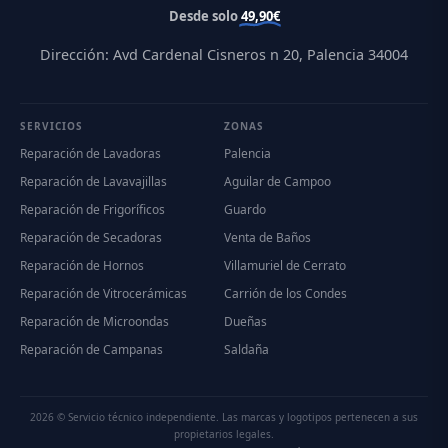
Desde solo
49,90€
Dirección: Avd Cardenal Cisneros n 20, Palencia 34004
SERVICIOS
ZONAS
Reparación de Lavadoras
Palencia
Reparación de Lavavajillas
Aguilar de Campoo
Reparación de Frigoríficos
Guardo
Reparación de Secadoras
Venta de Baños
Reparación de Hornos
Villamuriel de Cerrato
Reparación de Vitrocerámicas
Carrión de los Condes
Reparación de Microondas
Dueñas
Reparación de Campanas
Saldaña
2026 © Servicio técnico independiente. Las marcas y logotipos pertenecen a sus
propietarios legales.