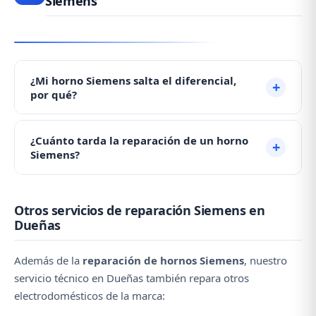
Siemens
¿Mi horno Siemens salta el diferencial,
por qué?
Cuando un horno salta el diferencial suele ser por la
¿Cuánto tarda la reparación de un horno
condensación de humedad en las resistencias,
Siemens?
especialmente si lleva tiempo sin usarse. Enciéndalo
a baja temperatura durante 30 minutos. Si persiste,
La mayoría de reparaciones de hornos se resuelven
contacte con nosotros al ☎️ 979 692 637.
Otros servicios de reparación Siemens en
en una sola visita, en menos de una hora. Contacte
Dueñas
con nosotros al ☎️ 979 692 637 y agendamos la
visita para hoy mismo.
Además de la
reparación de hornos Siemens
, nuestro
servicio técnico en Dueñas también repara otros
electrodomésticos de la marca: