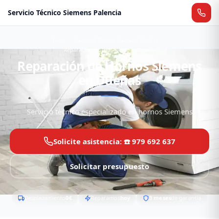
Servicio Técnico Siemens Palencia
Inicio
Servicio Técnico Siemens Dueñas
Reparación Hornos Siemens Dueñas
Reparación de Hornos Siemens
en Dueñas
Servicio técnico especializado en hornos Siemens
Solicite asistencia: ☎️ 979 692 637
Solicitar presupuesto
Desplazamiento
0€
Reparamos
hoy
3 meses
de garantía