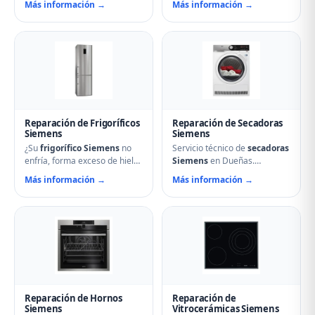
Más información →
Más información →
avería: problemas de
nuestro servicio técnico en
centrifugado, fugas de agua,
Dueñas puede ayudarle.
ruidos anormales, fallos en el
Reparamos aspersores
arranque o problemas de
obstruidos, bombas de
desagüe. Técnicos
desagüe, problemas de
especializados con repuestos
secado y fallos electrónicos
originales Siemens y
con piezas originales.
reparación el mismo día.
Reparación de Frigoríficos
Reparación de Secadoras
Siemens
Siemens
¿Su
frigorífico Siemens
no
Servicio técnico de
secadoras
enfría, forma exceso de hielo
Siemens
en Dueñas.
o hace ruidos extraños?
Reparamos problemas de
Más información →
Más información →
Nuestros técnicos en Dueñas
calentamiento, tambor que no
reparan compresores,
gira, termostatos de
termostatos, sistemas No
seguridad, condensadores
Frost, fugas de gas
averiados y fallos en el
refrigerante y problemas de
secado. Mantenimiento
descarche. Servicio urgente
preventivo y limpieza de
para evitar pérdida de
filtros incluido en la visita.
alimentos.
Reparación de Hornos
Reparación de
Siemens
Vitrocerámicas Siemens