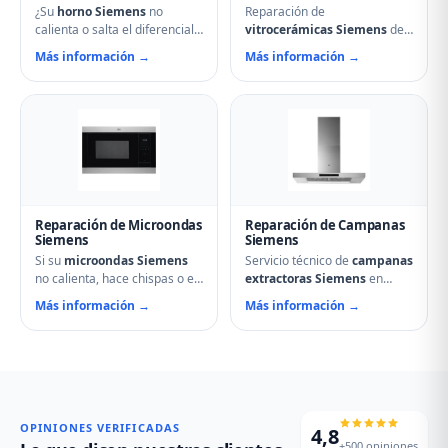
¿Su
horno Siemens
no
Reparación de
calienta o salta el diferencial?
vitrocerámicas Siemens
de
Nuestro servicio técnico en
inducción y de cocción en
Más información →
Más información →
Dueñas repara resistencias,
Dueñas. Solucionamos fuegos
ventiladores, termostatos,
que no encienden, cristales
cierres de puerta y
rotos, mandos que no
temporizadores. Especialistas
responden, fallos en módulos
en hornos multifunción,
de inducción y problemas de
pirolíticos y de vapor
regulación de temperatura.
Siemens.
Reparación de Microondas
Reparación de Campanas
Siemens
Siemens
Si su
microondas Siemens
Servicio técnico de
campanas
no calienta, hace chispas o el
extractoras Siemens
en
plato no gira, contacte con
Dueñas. Reparamos motores,
Más información →
Más información →
nuestro servicio técnico en
problemas de aspiración,
Dueñas. Reparamos
filtros de carbón activo
magnetrones, micas
deteriorados, iluminación que
deterioradas, problemas de
no enciende y vibraciones
puerta, fallos en el display y
excesivas. Mantenimiento y
averías del plato giratorio.
limpieza profesional de su
campana.
OPINIONES VERIFICADAS
4,8
+500 opiniones