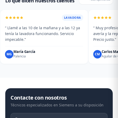
Lo que dicen nuestros clientes
LAVADORA
“ Llamé a las 10 de la mañana y a las 12 ya
“ Muy profesio
tenía la lavadora funcionando. Servicio
avería y la r
impecable.”
Precio justo.”
María García
Carlos Ma
MG
CM
Palencia
Aguilar d
Contacte con nosotros
Técnicos especializados en Siemens a su disposición