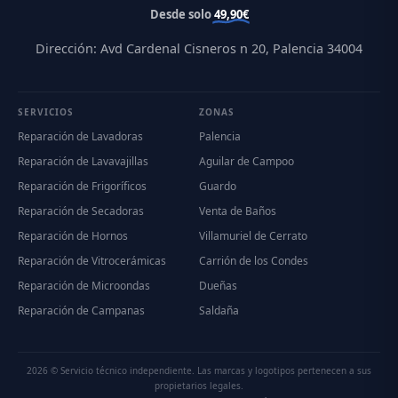
Desde solo
49,90€
Dirección: Avd Cardenal Cisneros n 20, Palencia 34004
SERVICIOS
ZONAS
Reparación de Lavadoras
Palencia
Reparación de Lavavajillas
Aguilar de Campoo
Reparación de Frigoríficos
Guardo
Reparación de Secadoras
Venta de Baños
Reparación de Hornos
Villamuriel de Cerrato
Reparación de Vitrocerámicas
Carrión de los Condes
Reparación de Microondas
Dueñas
Reparación de Campanas
Saldaña
2026 © Servicio técnico independiente. Las marcas y logotipos pertenecen a sus
propietarios legales.