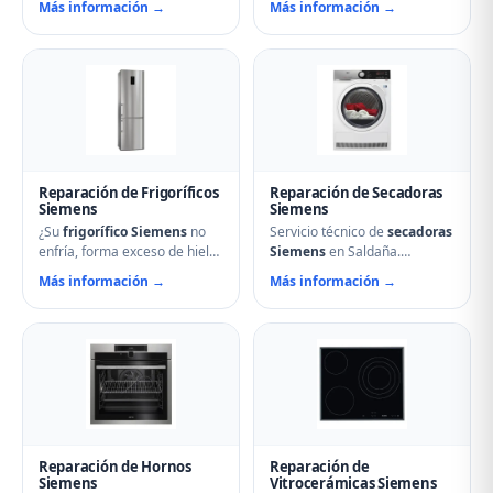
Más información →
Más información →
avería: problemas de
nuestro servicio técnico en
centrifugado, fugas de agua,
Saldaña puede ayudarle.
ruidos anormales, fallos en el
Reparamos aspersores
arranque o problemas de
obstruidos, bombas de
desagüe. Técnicos
desagüe, problemas de
especializados con repuestos
secado y fallos electrónicos
originales Siemens y
con piezas originales.
reparación el mismo día.
Reparación de Frigoríficos
Reparación de Secadoras
Siemens
Siemens
¿Su
frigorífico Siemens
no
Servicio técnico de
secadoras
enfría, forma exceso de hielo
Siemens
en Saldaña.
o hace ruidos extraños?
Reparamos problemas de
Más información →
Más información →
Nuestros técnicos en Saldaña
calentamiento, tambor que no
reparan compresores,
gira, termostatos de
termostatos, sistemas No
seguridad, condensadores
Frost, fugas de gas
averiados y fallos en el
refrigerante y problemas de
secado. Mantenimiento
descarche. Servicio urgente
preventivo y limpieza de
para evitar pérdida de
filtros incluido en la visita.
alimentos.
Reparación de Hornos
Reparación de
Siemens
Vitrocerámicas Siemens