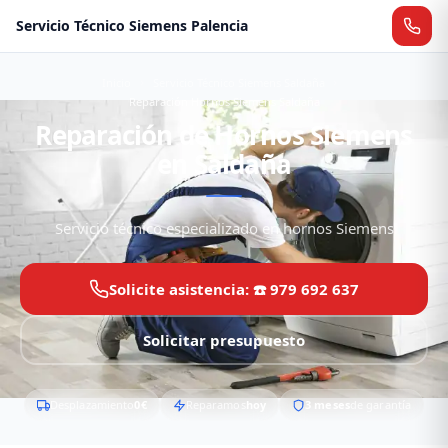
Servicio Técnico Siemens Palencia
Inicio
Servicio Técnico Siemens Saldaña
Reparación Hornos Siemens Saldaña
Reparación de Hornos Siemens
en Saldaña
Servicio técnico especializado en hornos Siemens
Solicite asistencia: ☎️ 979 692 637
Solicitar presupuesto
Desplazamiento
0€
Reparamos
hoy
3 meses
de garantía