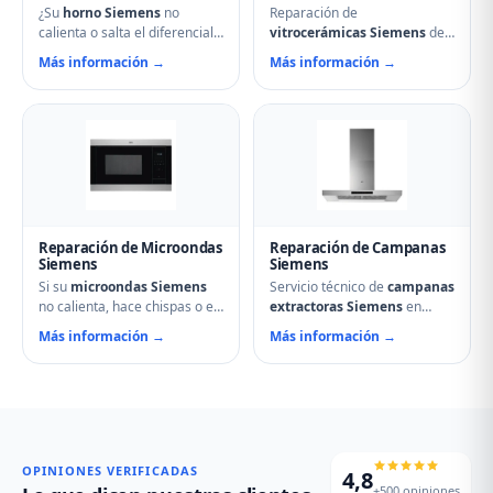
¿Su
horno Siemens
no
Reparación de
calienta o salta el diferencial?
vitrocerámicas Siemens
de
Nuestro servicio técnico en
inducción y de cocción en
Más información →
Más información →
Saldaña repara resistencias,
Saldaña. Solucionamos
ventiladores, termostatos,
fuegos que no encienden,
cierres de puerta y
cristales rotos, mandos que
temporizadores. Especialistas
no responden, fallos en
en hornos multifunción,
módulos de inducción y
pirolíticos y de vapor
problemas de regulación de
Siemens.
temperatura.
Reparación de Microondas
Reparación de Campanas
Siemens
Siemens
Si su
microondas Siemens
Servicio técnico de
campanas
no calienta, hace chispas o el
extractoras Siemens
en
plato no gira, contacte con
Saldaña. Reparamos motores,
Más información →
Más información →
nuestro servicio técnico en
problemas de aspiración,
Saldaña. Reparamos
filtros de carbón activo
magnetrones, micas
deteriorados, iluminación que
deterioradas, problemas de
no enciende y vibraciones
puerta, fallos en el display y
excesivas. Mantenimiento y
averías del plato giratorio.
limpieza profesional de su
campana.
OPINIONES VERIFICADAS
4,8
+500 opiniones