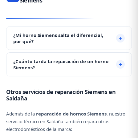
Siemens
¿Mi horno Siemens salta el diferencial,
por qué?
Cuando un horno salta el diferencial suele ser por la
¿Cuánto tarda la reparación de un horno
condensación de humedad en las resistencias,
Siemens?
especialmente si lleva tiempo sin usarse. Enciéndalo
a baja temperatura durante 30 minutos. Si persiste,
La mayoría de reparaciones de hornos se resuelven
contacte con nosotros al ☎️ 979 692 637.
Otros servicios de reparación Siemens en
en una sola visita, en menos de una hora. Contacte
Saldaña
con nosotros al ☎️ 979 692 637 y agendamos la
visita para hoy mismo.
Además de la
reparación de hornos Siemens
, nuestro
servicio técnico en Saldaña también repara otros
electrodomésticos de la marca: