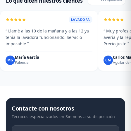
Lo que dicen nuestros clientes
LAVADORA
“ Llamé a las 10 de la mañana y a las 12 ya
“ Muy profesio
tenía la lavadora funcionando. Servicio
avería y la r
impecable.”
Precio justo.”
María García
Carlos Ma
MG
CM
Palencia
Aguilar d
Contacte con nosotros
Técnicos especializados en Siemens a su disposición