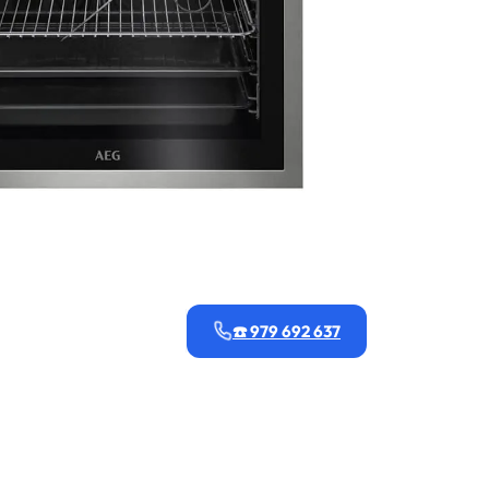
☎️ 979 692 637