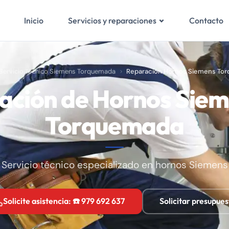
Inicio
Contacto
Servicios y reparaciones
Servicio Técnico Siemens Torquemada
Reparación Hornos Siemens To
ación de Hornos Siem
Torquemada
Servicio técnico especializado en hornos Siemens
Solicite asistencia: ☎️ 979 692 637
Solicitar presupues