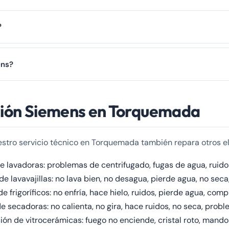
?
a condensación de humedad en las resistencias, especialmente si llev
ens?
s al ☎️ 979 692 637.
n una sola visita, en menos de una hora. Contacte con nosotros al ☎
ación Siemens en Torquemada
uestro servicio técnico en Torquemada también repara otros e
 lavadoras: problemas de centrifugado, fugas de agua, ruido
e lavavajillas: no lava bien, no desagua, pierde agua, no seca,
 frigoríficos: no enfría, hace hielo, ruidos, pierde agua, com
 secadoras: no calienta, no gira, hace ruidos, no seca, proble
ón de vitrocerámicas: fuego no enciende, cristal roto, mandos