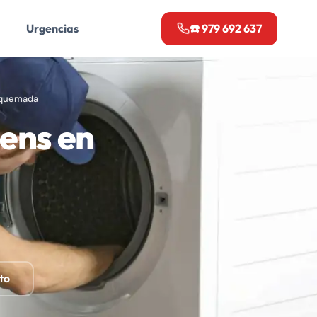
Urgencias
☎️ 979 692 637
rquemada
ens en
to