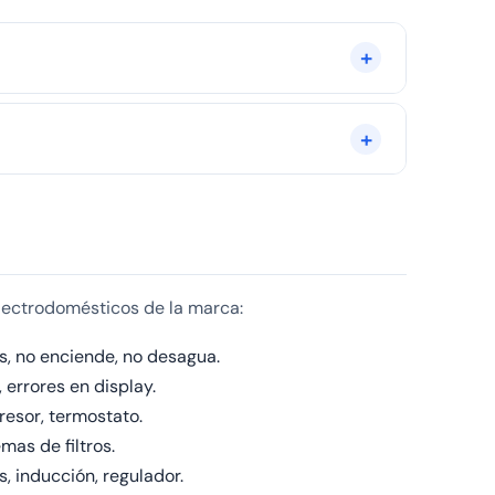
a tiempo sin usarse. Enciéndalo a baja temperatura
️ 979 692 637 y agendamos la visita para hoy mismo.
lectrodomésticos de la marca:
s, no enciende, no desagua.
 errores en display.
presor, termostato.
mas de filtros.
, inducción, regulador.