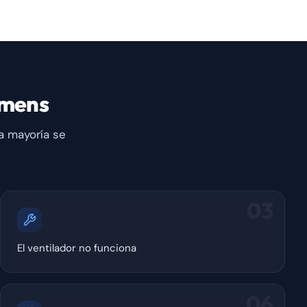
emens
a mayoría se
03
El ventilador no funciona
06