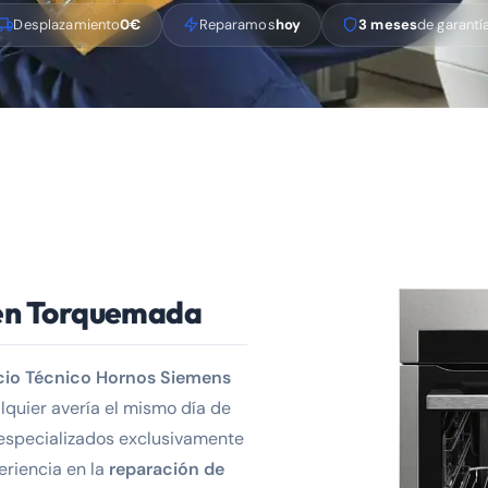
Desplazamiento
0€
Reparamos
hoy
3 meses
de garantí
 en Torquemada
cio Técnico Hornos Siemens
lquier avería el mismo día de
especializados exclusivamente
eriencia en la
reparación de