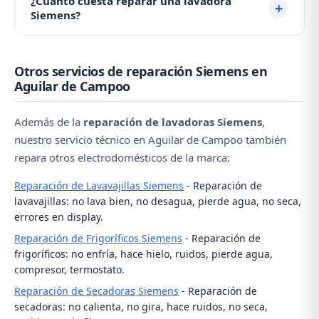
¿Cuánto cuesta reparar una lavadora
la manguera. Si el problema persiste, contacte con
puerta deteriorada, una manguera suelta o el cajón
Siemens?
nuestro servicio técnico al ☎️ 979 692 637.
del jabón obstruido. Revise estas zonas y si no
localiza la fuga, contacte con nosotros al ☎️ 979 692
El coste depende de la avería. Las reparaciones más
637 para una revisión profesional.
Otros servicios de reparación Siemens en
comunes (bomba de desagüe, cierre de puerta,
Aguilar de Campoo
escobillas) tienen un coste asumible. Contacte con
nosotros al ☎️ 979 692 637 y le daremos un
Además de la
reparación de lavadoras Siemens
,
presupuesto aproximado por teléfono.
nuestro servicio técnico en Aguilar de Campoo también
repara otros electrodomésticos de la marca:
Reparación de Lavavajillas Siemens
- Reparación de
lavavajillas: no lava bien, no desagua, pierde agua, no seca,
errores en display.
Reparación de Frigoríficos Siemens
- Reparación de
frigoríficos: no enfría, hace hielo, ruidos, pierde agua,
compresor, termostato.
Reparación de Secadoras Siemens
- Reparación de
secadoras: no calienta, no gira, hace ruidos, no seca,