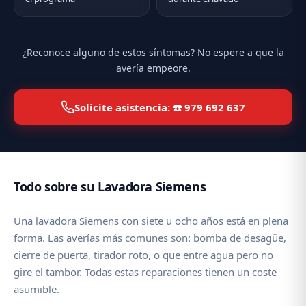
¿Reconoce alguno de estos síntomas? No espere a que la
avería empeore.
Solicite asistencia: ☎️ 979 692 637
Todo sobre su Lavadora Siemens
Una lavadora Siemens con siete u ocho años está en plena
forma. Las averías más comunes son: bomba de desagüe,
cierre de puerta, tirador roto, o que entre agua pero no
gire el tambor. Todas estas reparaciones tienen un coste
asumible.