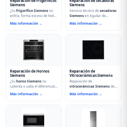
Reparación de Frigoríficos
Reparación de Secadoras
Siemens
Siemens
¿Su
frigorífico Siemens
no
Servicio técnico de
secadoras
enfría, forma exceso de hielo
Siemens
en Aguilar de
o hace ruidos extraños?
Campoo. Reparamos
Más información →
Más información →
Nuestros técnicos en Aguilar
problemas de calentamiento,
de Campoo reparan
tambor que no gira,
compresores, termostatos,
termostatos de seguridad,
sistemas No Frost, fugas de
condensadores averiados y
gas refrigerante y problemas
fallos en el secado.
de descarche. Servicio
Mantenimiento preventivo y
urgente para evitar pérdida
limpieza de filtros incluido en
de alimentos.
la visita.
Reparación de Hornos
Reparación de
Siemens
Vitrocerámicas Siemens
¿Su
horno Siemens
no
Reparación de
calienta o salta el diferencial?
vitrocerámicas Siemens
de
Nuestro servicio técnico en
inducción y de cocción en
Más información →
Más información →
Aguilar de Campoo repara
Aguilar de Campoo.
resistencias, ventiladores,
Solucionamos fuegos que no
termostatos, cierres de
encienden, cristales rotos,
puerta y temporizadores.
mandos que no responden,
Especialistas en hornos
fallos en módulos de
multifunción, pirolíticos y de
inducción y problemas de