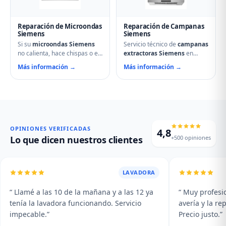
vapor Siemens.
regulación de temperatura.
Reparación de Microondas
Reparación de Campanas
Siemens
Siemens
Si su
microondas Siemens
Servicio técnico de
campanas
no calienta, hace chispas o el
extractoras Siemens
en
plato no gira, contacte con
Aguilar de Campoo.
Más información →
Más información →
nuestro servicio técnico en
Reparamos motores,
Aguilar de Campoo.
problemas de aspiración,
Reparamos magnetrones,
filtros de carbón activo
micas deterioradas,
deteriorados, iluminación que
problemas de puerta, fallos
no enciende y vibraciones
en el display y averías del
excesivas. Mantenimiento y
plato giratorio.
limpieza profesional de su
OPINIONES VERIFICADAS
4,8
campana.
+500 opiniones
Lo que dicen nuestros clientes
LAVADORA
“ Llamé a las 10 de la mañana y a las 12 ya
“ Muy profesio
tenía la lavadora funcionando. Servicio
avería y la r
impecable.”
Precio justo.”