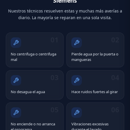
Siemens
Nuestros técnicos resuelven estas y muchas más averías a
diario. La mayoría se reparan en una sola visita.
01
02
No centrifuga o centrifuga
Pierde agua por la puerta o
mal
mangueras
03
04
No desagua el agua
Hace ruidos fuertes al girar
05
06
No enciende o no arranca
Vibraciones excesivas
el programa
durante el lavado