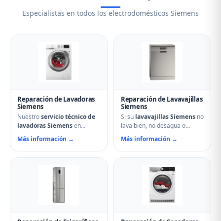
Especialistas en todos los electrodomésticos Siemens
Reparación de Lavadoras
Reparación de Lavavajillas
Siemens
Siemens
Nuestro
servicio técnico de
Si su
lavavajillas Siemens
no
lavadoras Siemens
en
lava bien, no desagua o
Aguilar de Campoo soluciona
muestra errores en el display,
Más información →
Más información →
cualquier avería: problemas
nuestro servicio técnico en
de centrifugado, fugas de
Aguilar de Campoo puede
agua, ruidos anormales, fallos
ayudarle. Reparamos
en el arranque o problemas
aspersores obstruidos,
de desagüe. Técnicos
bombas de desagüe,
especializados con repuestos
problemas de secado y fallos
originales Siemens y
electrónicos con piezas
reparación el mismo día.
originales.