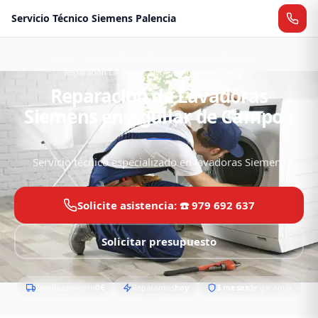
Servicio Técnico Siemens Palencia
Inicio
Servicio Técnico Siemens Aguilar de Campoo
Reparación Lavadoras Siemens Aguilar de Campoo
Reparación de Lavadoras
Siemens en Aguilar de Campoo
Servicio técnico especializado en lavadoras Siemens
Solicite asistencia: ☎️ 979 692 637
Solicitar presupuesto
Desplazamiento
0€
Reparamos
hoy
3 meses
de garantía