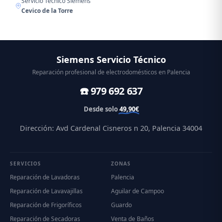
Servicio Técnico Siemens
Cevico de la Torre
Siemens Servicio Técnico
Reparación profesional de electrodomésticos en Palencia
☎️ 979 692 637
Desde solo
49,90€
Dirección: Avd Cardenal Cisneros n 20, Palencia 34004
SERVICIOS
ZONAS
Reparación de Lavadoras
Palencia
Reparación de Lavavajillas
Aguilar de Campoo
Reparación de Frigoríficos
Guardo
Reparación de Secadoras
Venta de Baños