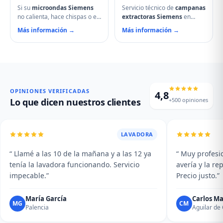
Si su
microondas Siemens
Servicio técnico de
campanas
no calienta, hace chispas o el
extractoras Siemens
en
plato no gira, contacte con
Astudillo. Reparamos
Más información →
Más información →
nuestro servicio técnico en
motores, problemas de
Astudillo. Reparamos
aspiración, filtros de carbón
magnetrones, micas
activo deteriorados,
deterioradas, problemas de
iluminación que no enciende y
puerta, fallos en el display y
vibraciones excesivas.
averías del plato giratorio.
Mantenimiento y limpieza
profesional de su campana.
OPINIONES VERIFICADAS
4,8
+500 opiniones
Lo que dicen nuestros clientes
LAVADORA
“ Llamé a las 10 de la mañana y a las 12 ya
“ Muy profesio
tenía la lavadora funcionando. Servicio
avería y la r
impecable.”
Precio justo.”
María García
Carlos Ma
MG
CM
Palencia
Aguilar d