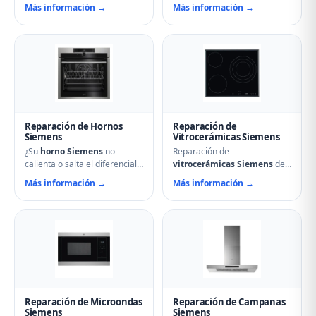
o hace ruidos extraños?
Reparamos problemas de
Más información →
Más información →
Nuestros técnicos en Astudillo
calentamiento, tambor que no
reparan compresores,
gira, termostatos de
termostatos, sistemas No
seguridad, condensadores
Frost, fugas de gas
averiados y fallos en el
refrigerante y problemas de
secado. Mantenimiento
descarche. Servicio urgente
preventivo y limpieza de
para evitar pérdida de
filtros incluido en la visita.
alimentos.
Reparación de Hornos
Reparación de
Siemens
Vitrocerámicas Siemens
¿Su
horno Siemens
no
Reparación de
calienta o salta el diferencial?
vitrocerámicas Siemens
de
Nuestro servicio técnico en
inducción y de cocción en
Más información →
Más información →
Astudillo repara resistencias,
Astudillo. Solucionamos
ventiladores, termostatos,
fuegos que no encienden,
cierres de puerta y
cristales rotos, mandos que
temporizadores. Especialistas
no responden, fallos en
en hornos multifunción,
módulos de inducción y
pirolíticos y de vapor
problemas de regulación de
Siemens.
temperatura.
Reparación de Microondas
Reparación de Campanas
Siemens
Siemens