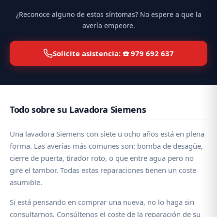
¿Reconoce alguno de estos síntomas? No espere a que la
avería empeore.
Solicite asistencia: ☎️ 979 692 637
Todo sobre su Lavadora Siemens
Una lavadora Siemens con siete u ocho años está en plena
forma. Las averías más comunes son: bomba de desagüe,
cierre de puerta, tirador roto, o que entre agua pero no
gire el tambor. Todas estas reparaciones tienen un coste
asumible.
Si está pensando en comprar una nueva, no lo haga sin
consultarnos. Consúltenos el coste de la reparación de su