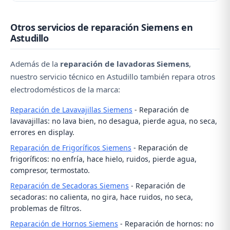
localiza la fuga, contacte con nosotros al ☎️ 979 692
El coste depende de la avería. Las reparaciones más
637 para una revisión profesional.
Otros servicios de reparación Siemens en
comunes (bomba de desagüe, cierre de puerta,
Astudillo
escobillas) tienen un coste asumible. Contacte con
nosotros al ☎️ 979 692 637 y le daremos un
Además de la
reparación de lavadoras Siemens
,
presupuesto aproximado por teléfono.
nuestro servicio técnico en Astudillo también repara otros
electrodomésticos de la marca:
Reparación de Lavavajillas Siemens
- Reparación de
lavavajillas: no lava bien, no desagua, pierde agua, no seca,
errores en display.
Reparación de Frigoríficos Siemens
- Reparación de
frigoríficos: no enfría, hace hielo, ruidos, pierde agua,
compresor, termostato.
Reparación de Secadoras Siemens
- Reparación de
secadoras: no calienta, no gira, hace ruidos, no seca,
problemas de filtros.
Reparación de Hornos Siemens
- Reparación de hornos: no