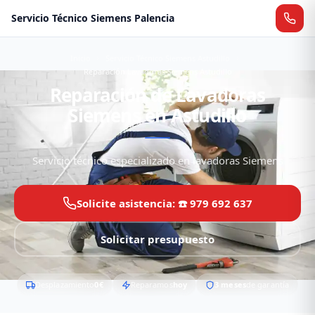
Servicio Técnico Siemens Palencia
Inicio
Servicio Técnico Siemens Astudillo
Reparación Lavadoras Siemens Astudillo
Reparación de Lavadoras
Siemens en Astudillo
Servicio técnico especializado en lavadoras Siemens
Solicite asistencia: ☎️ 979 692 637
Solicitar presupuesto
Desplazamiento
0€
Reparamos
hoy
3 meses
de garantía