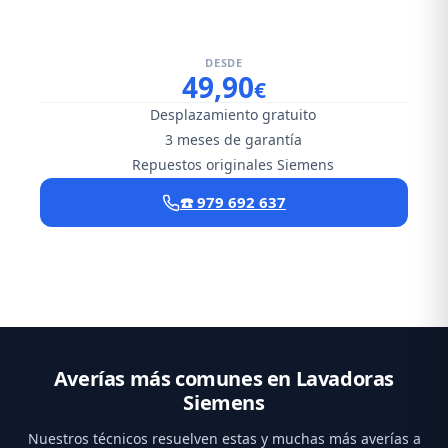
DESDE
49,90
€
Desplazamiento gratuito
3 meses de garantía
Repuestos originales Siemens
☎️ 979 692 637
Averías más comunes en Lavadoras
Siemens
Nuestros técnicos resuelven estas y muchas más averías a