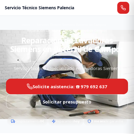
Servicio Técnico Siemens Palencia
Inicio
Servicio Técnico Siemens Becerril de Campos
Reparación Lavadoras Siemens Becerril de Campos
Reparación de Lavadoras
Siemens en Becerril de Campos
Servicio técnico especializado en lavadoras Siemens
Solicite asistencia: ☎️ 979 692 637
Solicitar presupuesto
Desplazamiento
0€
Reparamos
hoy
3 meses
de garantía