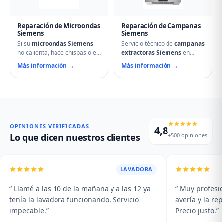
vapor Siemens.
regulación de temperatura.
Reparación de Microondas
Reparación de Campanas
Siemens
Siemens
Si su
microondas Siemens
Servicio técnico de
campanas
no calienta, hace chispas o el
extractoras Siemens
en
plato no gira, contacte con
Becerril de Campos.
Más información →
Más información →
nuestro servicio técnico en
Reparamos motores,
Becerril de Campos.
problemas de aspiración,
Reparamos magnetrones,
filtros de carbón activo
micas deterioradas,
deteriorados, iluminación que
problemas de puerta, fallos
no enciende y vibraciones
en el display y averías del
excesivas. Mantenimiento y
plato giratorio.
limpieza profesional de su
OPINIONES VERIFICADAS
4,8
campana.
+500 opiniones
Lo que dicen nuestros clientes
LAVADORA
“ Llamé a las 10 de la mañana y a las 12 ya
“ Muy profesio
tenía la lavadora funcionando. Servicio
avería y la r
impecable.”
Precio justo.”