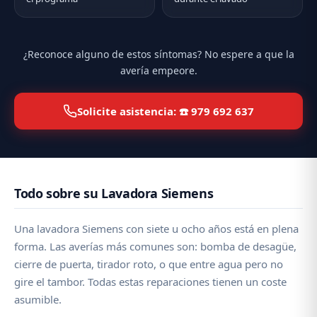
¿Reconoce alguno de estos síntomas? No espere a que la
avería empeore.
Solicite asistencia: ☎️ 979 692 637
Todo sobre su Lavadora Siemens
Una lavadora Siemens con siete u ocho años está en plena
forma. Las averías más comunes son: bomba de desagüe,
cierre de puerta, tirador roto, o que entre agua pero no
gire el tambor. Todas estas reparaciones tienen un coste
asumible.