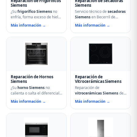
Reparación de Frigoríficos
Reparación de Secadoras
Siemens
Siemens
¿Su
frigorífico Siemens
no
Servicio técnico de
secadoras
enfría, forma exceso de hielo
Siemens
en Becerril de
o hace ruidos extraños?
Campos. Reparamos
Más información →
Más información →
Nuestros técnicos en Becerril
problemas de calentamiento,
de Campos reparan
tambor que no gira,
compresores, termostatos,
termostatos de seguridad,
sistemas No Frost, fugas de
condensadores averiados y
gas refrigerante y problemas
fallos en el secado.
de descarche. Servicio
Mantenimiento preventivo y
urgente para evitar pérdida
limpieza de filtros incluido en
de alimentos.
la visita.
Reparación de Hornos
Reparación de
Siemens
Vitrocerámicas Siemens
¿Su
horno Siemens
no
Reparación de
calienta o salta el diferencial?
vitrocerámicas Siemens
de
Nuestro servicio técnico en
inducción y de cocción en
Más información →
Más información →
Becerril de Campos repara
Becerril de Campos.
resistencias, ventiladores,
Solucionamos fuegos que no
termostatos, cierres de
encienden, cristales rotos,
puerta y temporizadores.
mandos que no responden,
Especialistas en hornos
fallos en módulos de
multifunción, pirolíticos y de
inducción y problemas de