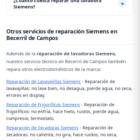
¿Cuánto cuesta reparar una lavadora
la manguera. Si el problema persiste, contacte con
puerta deteriorada, una manguera suelta o el cajón
Siemens?
nuestro servicio técnico al ☎️ 979 692 637.
del jabón obstruido. Revise estas zonas y si no
localiza la fuga, contacte con nosotros al ☎️ 979 692
El coste depende de la avería. Las reparaciones más
637 para una revisión profesional.
Otros servicios de reparación Siemens en
comunes (bomba de desagüe, cierre de puerta,
Becerril de Campos
escobillas) tienen un coste asumible. Contacte con
nosotros al ☎️ 979 692 637 y le daremos un
Además de la
reparación de lavadoras Siemens
,
presupuesto aproximado por teléfono.
nuestro servicio técnico en Becerril de Campos también
repara otros electrodomésticos de la marca:
Reparación de Lavavajillas Siemens
- Reparación de
lavavajillas: no lava bien, no desagua, pierde agua, no seca,
errores en display.
Reparación de Frigoríficos Siemens
- Reparación de
frigoríficos: no enfría, hace hielo, ruidos, pierde agua,
compresor, termostato.
Reparación de Secadoras Siemens
- Reparación de
secadoras: no calienta, no gira, hace ruidos, no seca,