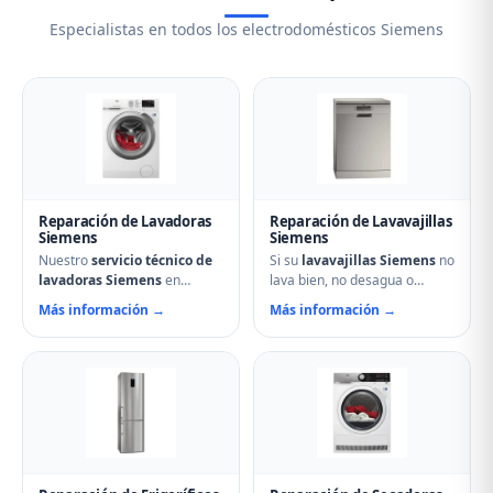
Especialistas en todos los electrodomésticos Siemens
Reparación de Lavadoras
Reparación de Lavavajillas
Siemens
Siemens
Nuestro
servicio técnico de
Si su
lavavajillas Siemens
no
lavadoras Siemens
en
lava bien, no desagua o
Becerril de Campos soluciona
muestra errores en el display,
Más información →
Más información →
cualquier avería: problemas
nuestro servicio técnico en
de centrifugado, fugas de
Becerril de Campos puede
agua, ruidos anormales, fallos
ayudarle. Reparamos
en el arranque o problemas
aspersores obstruidos,
de desagüe. Técnicos
bombas de desagüe,
especializados con repuestos
problemas de secado y fallos
originales Siemens y
electrónicos con piezas
reparación el mismo día.
originales.