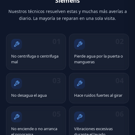
Siemens
Nuestros técnicos resuelven estas y muchas más averías a
diario. La mayoría se reparan en una sola visita.
01
02
No centrifuga o centrifuga
Pierde agua por la puerta o
mal
mangueras
03
04
No desagua el agua
Hace ruidos fuertes al girar
05
06
No enciende o no arranca
Vibraciones excesivas
el programa
durante el lavado