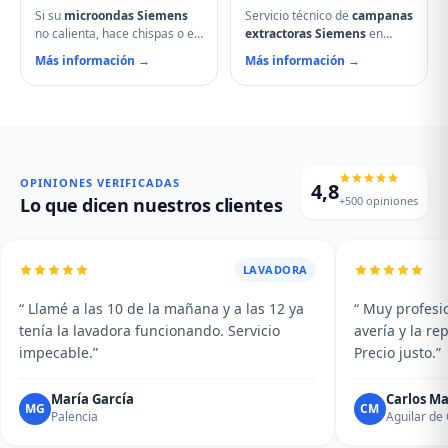
Si su
microondas Siemens
Servicio técnico de
campanas
no calienta, hace chispas o el
extractoras Siemens
en
plato no gira, contacte con
Dueñas. Reparamos motores,
Más información →
Más información →
nuestro servicio técnico en
problemas de aspiración,
Dueñas. Reparamos
filtros de carbón activo
magnetrones, micas
deteriorados, iluminación que
deterioradas, problemas de
no enciende y vibraciones
puerta, fallos en el display y
excesivas. Mantenimiento y
averías del plato giratorio.
limpieza profesional de su
campana.
OPINIONES VERIFICADAS
4,8
+500 opiniones
Lo que dicen nuestros clientes
LAVADORA
“ Llamé a las 10 de la mañana y a las 12 ya
“ Muy profesio
tenía la lavadora funcionando. Servicio
avería y la r
impecable.”
Precio justo.”
María García
Carlos Ma
MG
CM
Palencia
Aguilar d