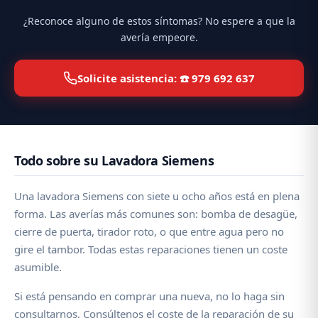
¿Reconoce alguno de estos síntomas? No espere a que la
avería empeore.
Solicite asistencia: ☎️ 979 692 637
Todo sobre su Lavadora Siemens
Una lavadora Siemens con siete u ocho años está en plena
forma. Las averías más comunes son: bomba de desagüe,
cierre de puerta, tirador roto, o que entre agua pero no
gire el tambor. Todas estas reparaciones tienen un coste
asumible.
Si está pensando en comprar una nueva, no lo haga sin
consultarnos. Consúltenos el coste de la reparación de su