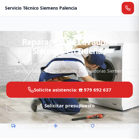
Servicio Técnico Siemens Palencia
Inicio
Servicio Técnico Siemens Dueñas
Reparación Lavadoras Siemens Dueñas
Reparación de Lavadoras
Siemens en Dueñas
Servicio técnico especializado en lavadoras Siemens
Solicite asistencia: ☎️ 979 692 637
Solicitar presupuesto
Desplazamiento
0€
Reparamos
hoy
3 meses
de garantía