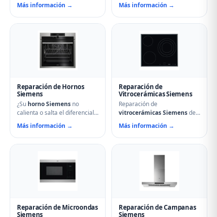
o hace ruidos extraños?
Reparamos problemas de
Más información →
Más información →
Nuestros técnicos en Dueñas
calentamiento, tambor que no
reparan compresores,
gira, termostatos de
termostatos, sistemas No
seguridad, condensadores
Frost, fugas de gas
averiados y fallos en el
refrigerante y problemas de
secado. Mantenimiento
descarche. Servicio urgente
preventivo y limpieza de
para evitar pérdida de
filtros incluido en la visita.
alimentos.
Reparación de Hornos
Reparación de
Siemens
Vitrocerámicas Siemens
¿Su
horno Siemens
no
Reparación de
calienta o salta el diferencial?
vitrocerámicas Siemens
de
Nuestro servicio técnico en
inducción y de cocción en
Más información →
Más información →
Dueñas repara resistencias,
Dueñas. Solucionamos fuegos
ventiladores, termostatos,
que no encienden, cristales
cierres de puerta y
rotos, mandos que no
temporizadores. Especialistas
responden, fallos en módulos
en hornos multifunción,
de inducción y problemas de
pirolíticos y de vapor
regulación de temperatura.
Siemens.
Reparación de Microondas
Reparación de Campanas
Siemens
Siemens