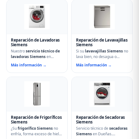
Reparación de Lavadoras
Reparación de Lavavajillas
Siemens
Siemens
Nuestro
servicio técnico de
Si su
lavavajillas Siemens
no
lavadoras Siemens
en
lava bien, no desagua o
Dueñas soluciona cualquier
muestra errores en el display,
Más información →
Más información →
avería: problemas de
nuestro servicio técnico en
centrifugado, fugas de agua,
Dueñas puede ayudarle.
ruidos anormales, fallos en el
Reparamos aspersores
arranque o problemas de
obstruidos, bombas de
desagüe. Técnicos
desagüe, problemas de
especializados con repuestos
secado y fallos electrónicos
originales Siemens y
con piezas originales.
reparación el mismo día.
Reparación de Frigoríficos
Reparación de Secadoras
Siemens
Siemens
¿Su
frigorífico Siemens
no
Servicio técnico de
secadoras
enfría, forma exceso de hielo
Siemens
en Dueñas.