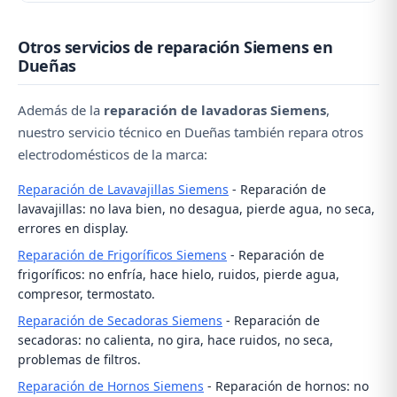
localiza la fuga, contacte con nosotros al ☎️ 979 692
El coste depende de la avería. Las reparaciones más
637 para una revisión profesional.
Otros servicios de reparación Siemens en
comunes (bomba de desagüe, cierre de puerta,
Dueñas
escobillas) tienen un coste asumible. Contacte con
nosotros al ☎️ 979 692 637 y le daremos un
Además de la
reparación de lavadoras Siemens
,
presupuesto aproximado por teléfono.
nuestro servicio técnico en Dueñas también repara otros
electrodomésticos de la marca:
Reparación de Lavavajillas Siemens
- Reparación de
lavavajillas: no lava bien, no desagua, pierde agua, no seca,
errores en display.
Reparación de Frigoríficos Siemens
- Reparación de
frigoríficos: no enfría, hace hielo, ruidos, pierde agua,
compresor, termostato.
Reparación de Secadoras Siemens
- Reparación de
secadoras: no calienta, no gira, hace ruidos, no seca,
problemas de filtros.
Reparación de Hornos Siemens
- Reparación de hornos: no