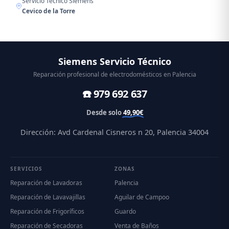
Servicio Técnico Siemens
Cevico de la Torre
Siemens Servicio Técnico
Reparación profesional de electrodomésticos en Palencia
☎️ 979 692 637
Desde solo
49,90€
Dirección: Avd Cardenal Cisneros n 20, Palencia 34004
SERVICIOS
ZONAS
Reparación de Lavadoras
Palencia
Reparación de Lavavajillas
Aguilar de Campoo
Reparación de Frigoríficos
Guardo
Reparación de Secadoras
Venta de Baños