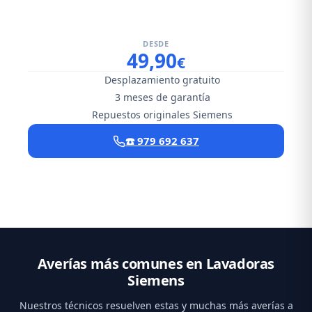
DESDE
49,90
€
Desplazamiento gratuito
3 meses de garantía
Repuestos originales Siemens
☎️ 979 692 637
Averías más comunes en Lavadoras
Siemens
Nuestros técnicos resuelven estas y muchas más averías a