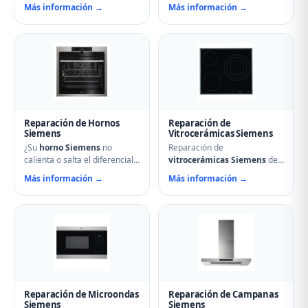
o hace ruidos extraños?
Reparamos problemas de
Más información →
Más información →
Nuestros técnicos en
calentamiento, tambor que no
Frómista reparan
gira, termostatos de
compresores, termostatos,
seguridad, condensadores
sistemas No Frost, fugas de
averiados y fallos en el
gas refrigerante y problemas
secado. Mantenimiento
de descarche. Servicio
preventivo y limpieza de
urgente para evitar pérdida
filtros incluido en la visita.
de alimentos.
Reparación de Hornos
Reparación de
Siemens
Vitrocerámicas Siemens
¿Su
horno Siemens
no
Reparación de
calienta o salta el diferencial?
vitrocerámicas Siemens
de
Nuestro servicio técnico en
inducción y de cocción en
Más información →
Más información →
Frómista repara resistencias,
Frómista. Solucionamos
ventiladores, termostatos,
fuegos que no encienden,
cierres de puerta y
cristales rotos, mandos que
temporizadores. Especialistas
no responden, fallos en
en hornos multifunción,
módulos de inducción y
pirolíticos y de vapor
problemas de regulación de
Siemens.
temperatura.
Reparación de Microondas
Reparación de Campanas
Siemens
Siemens