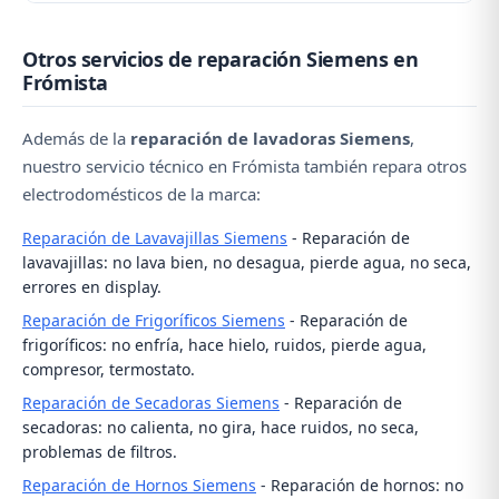
localiza la fuga, contacte con nosotros al ☎️ 979 692
El coste depende de la avería. Las reparaciones más
637 para una revisión profesional.
Otros servicios de reparación Siemens en
comunes (bomba de desagüe, cierre de puerta,
Frómista
escobillas) tienen un coste asumible. Contacte con
nosotros al ☎️ 979 692 637 y le daremos un
Además de la
reparación de lavadoras Siemens
,
presupuesto aproximado por teléfono.
nuestro servicio técnico en Frómista también repara otros
electrodomésticos de la marca:
Reparación de Lavavajillas Siemens
- Reparación de
lavavajillas: no lava bien, no desagua, pierde agua, no seca,
errores en display.
Reparación de Frigoríficos Siemens
- Reparación de
frigoríficos: no enfría, hace hielo, ruidos, pierde agua,
compresor, termostato.
Reparación de Secadoras Siemens
- Reparación de
secadoras: no calienta, no gira, hace ruidos, no seca,
problemas de filtros.
Reparación de Hornos Siemens
- Reparación de hornos: no