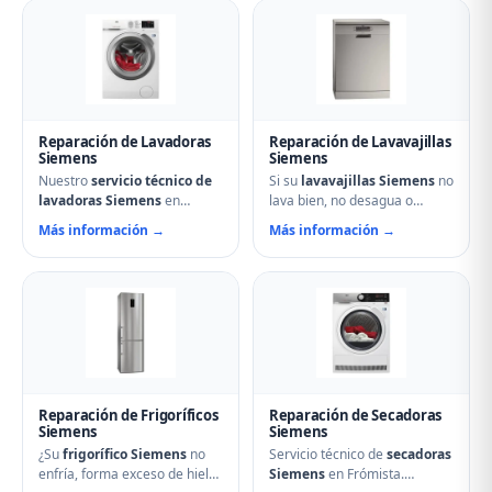
Reparación de Lavadoras
Reparación de Lavavajillas
Siemens
Siemens
Nuestro
servicio técnico de
Si su
lavavajillas Siemens
no
lavadoras Siemens
en
lava bien, no desagua o
Frómista soluciona cualquier
muestra errores en el display,
Más información →
Más información →
avería: problemas de
nuestro servicio técnico en
centrifugado, fugas de agua,
Frómista puede ayudarle.
ruidos anormales, fallos en el
Reparamos aspersores
arranque o problemas de
obstruidos, bombas de
desagüe. Técnicos
desagüe, problemas de
especializados con repuestos
secado y fallos electrónicos
originales Siemens y
con piezas originales.
reparación el mismo día.
Reparación de Frigoríficos
Reparación de Secadoras
Siemens
Siemens
¿Su
frigorífico Siemens
no
Servicio técnico de
secadoras
enfría, forma exceso de hielo
Siemens
en Frómista.