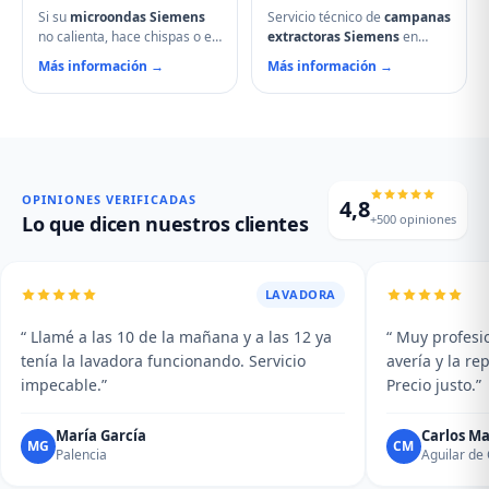
Si su
microondas Siemens
Servicio técnico de
campanas
no calienta, hace chispas o el
extractoras Siemens
en
plato no gira, contacte con
Frómista. Reparamos
Más información →
Más información →
nuestro servicio técnico en
motores, problemas de
Frómista. Reparamos
aspiración, filtros de carbón
magnetrones, micas
activo deteriorados,
deterioradas, problemas de
iluminación que no enciende y
puerta, fallos en el display y
vibraciones excesivas.
averías del plato giratorio.
Mantenimiento y limpieza
profesional de su campana.
OPINIONES VERIFICADAS
4,8
+500 opiniones
Lo que dicen nuestros clientes
LAVADORA
“ Llamé a las 10 de la mañana y a las 12 ya
“ Muy profesio
tenía la lavadora funcionando. Servicio
avería y la r
impecable.”
Precio justo.”
María García
Carlos Ma
MG
CM
Palencia
Aguilar d