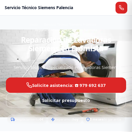
Servicio Técnico Siemens Palencia
Inicio
Servicio Técnico Siemens Frómista
Reparación Lavadoras Siemens Frómista
Reparación de Lavadoras
Siemens en Frómista
Servicio técnico especializado en lavadoras Siemens
Solicite asistencia: ☎️ 979 692 637
Solicitar presupuesto
Desplazamiento
0€
Reparamos
hoy
3 meses
de garantía