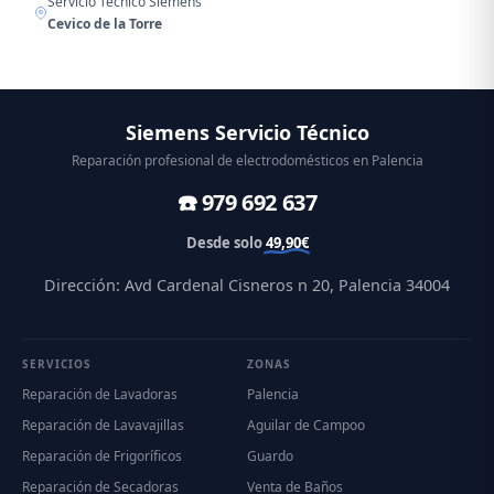
Servicio Técnico Siemens
Cevico de la Torre
Siemens Servicio Técnico
Reparación profesional de electrodomésticos en Palencia
☎️ 979 692 637
Desde solo
49,90€
Dirección: Avd Cardenal Cisneros n 20, Palencia 34004
SERVICIOS
ZONAS
Reparación de Lavadoras
Palencia
Reparación de Lavavajillas
Aguilar de Campoo
Reparación de Frigoríficos
Guardo
Reparación de Secadoras
Venta de Baños