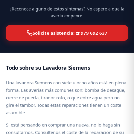
¿Reconoce alguno de estos síntomas? No espere a que la
avería empeore.
Solicite asistencia: ☎️ 979 692 637
Todo sobre su Lavadora Siemens
Una lavadora Siemens con siete u ocho años está en plena
forma. Las averías más comunes son: bomba de desagüe,
cierre de puerta, tirador roto, o que entre agua pero no
gire el tambor. Todas estas reparaciones tienen un coste
asumible.
Si está pensando en comprar una nueva, no lo haga sin
consultarnos. Consúltenos el coste de la reparación de su