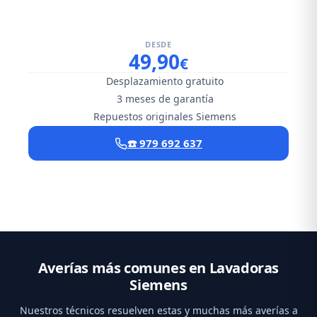
DESDE
49,90
€
Desplazamiento gratuito
3 meses de garantía
Repuestos originales Siemens
☎️ 979 692 637
Averías más comunes en Lavadoras
Siemens
Nuestros técnicos resuelven estas y muchas más averías a