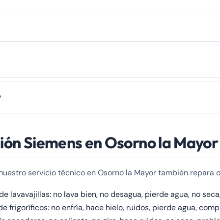
 a un problema en el desagüe, una obstrucción en la manguera de dre
, contacte con nuestro servicio técnico al ☎️ 979 692 637.
ta deteriorada, una manguera suelta o el cajón del jabón obstruido. R
?
esional.
 comunes (bomba de desagüe, cierre de puerta, escobillas) tienen un
ción Siemens en Osorno la Mayor
r teléfono.
 nuestro servicio técnico en Osorno la Mayor también repara 
e lavavajillas: no lava bien, no desagua, pierde agua, no seca,
 frigoríficos: no enfría, hace hielo, ruidos, pierde agua, com