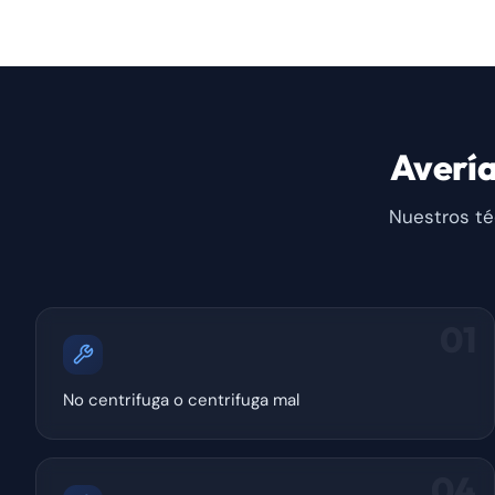
Averí
Nuestros té
01
No centrifuga o centrifuga mal
04