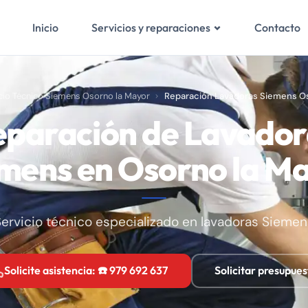
Inicio
Contacto
Servicios y reparaciones
cio Técnico Siemens Osorno la Mayor
Reparación Lavadoras Siemens Os
eparación de Lavador
mens en Osorno la M
Servicio técnico especializado en lavadoras Siemen
Solicite asistencia: ☎️ 979 692 637
Solicitar presupues