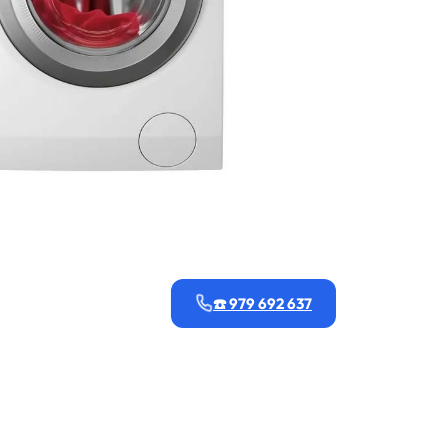
☎️ 979 692 637