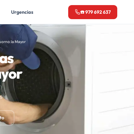
Urgencias
☎️ 979 692 637
orno la Mayor
as
ayor
s
to