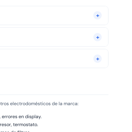
naje o un filtro bloqueado. Desenchufe la lavadora,
evise estas zonas y si no localiza la fuga, contacte
 coste asumible. Contacte con nosotros al ☎️ 979
otros electrodomésticos de la marca:
 errores en display.
presor, termostato.