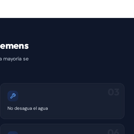
iemens
a mayoría se
03
No desagua el agua
06