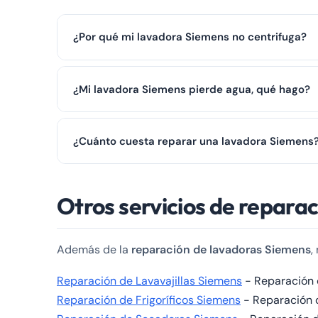
¿Por qué mi lavadora Siemens no centrifuga?
Si su lavadora Siemens no centrifuga, puede deberse
¿Mi lavadora Siemens pierde agua, qué hago?
revise el filtro y la manguera. Si el problema persiste
Las fugas de agua suelen deberse a la goma de la puer
¿Cuánto cuesta reparar una lavadora Siemens
con nosotros al ☎️ 979 692 637 para una revisión prof
El coste depende de la avería. Las reparaciones más
Otros servicios de repara
692 637 y le daremos un presupuesto aproximado po
Además de la
reparación de lavadoras Siemens
,
Reparación de Lavavajillas Siemens
- Reparación d
Reparación de Frigoríficos Siemens
- Reparación de