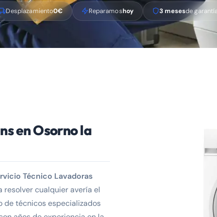
Desplazamiento
0€
Reparamos
hoy
3 meses
de garantí
s en Osorno la
rvicio Técnico Lavadoras
resolver cualquier avería el
 de técnicos especializados
con años de experiencia en la