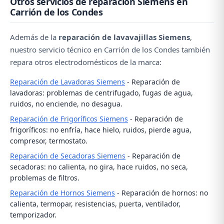
Otros servicios de reparación Siemens en
obstruido, la bomba de desagüe averiada o la
Carrión de los Condes
manguera doblada. Contacte con nuestro servicio
técnico al ☎️ 979 692 637 para una reparación
Además de la
reparación de lavavajillas Siemens
,
rápida.
nuestro servicio técnico en Carrión de los Condes también
repara otros electrodomésticos de la marca:
Reparación de Lavadoras Siemens
- Reparación de
lavadoras: problemas de centrifugado, fugas de agua,
ruidos, no enciende, no desagua.
Reparación de Frigoríficos Siemens
- Reparación de
frigoríficos: no enfría, hace hielo, ruidos, pierde agua,
compresor, termostato.
Reparación de Secadoras Siemens
- Reparación de
secadoras: no calienta, no gira, hace ruidos, no seca,
problemas de filtros.
Reparación de Hornos Siemens
- Reparación de hornos: no
calienta, termopar, resistencias, puerta, ventilador,
temporizador.