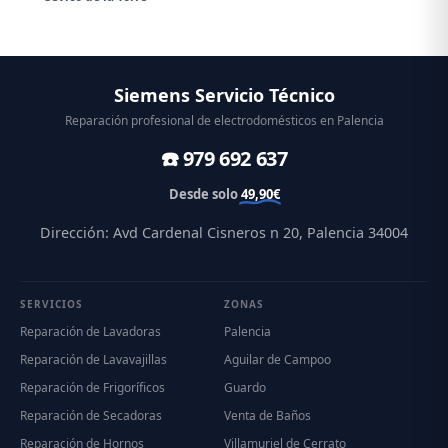
Siemens Servicio Técnico
Reparación profesional de electrodomésticos en Palencia
☎️ 979 692 637
Desde solo
49,90€
Dirección: Avd Cardenal Cisneros n 20, Palencia 34004
SERVICIOS
ZONAS
Reparación de Lavadoras
Palencia
Reparación de Lavavajillas
Aguilar de Campoo
Reparación de Frigoríficos
Guardo
Reparación de Secadoras
Venta de Baños
Reparación de Hornos
Villamuriel de Cerrato