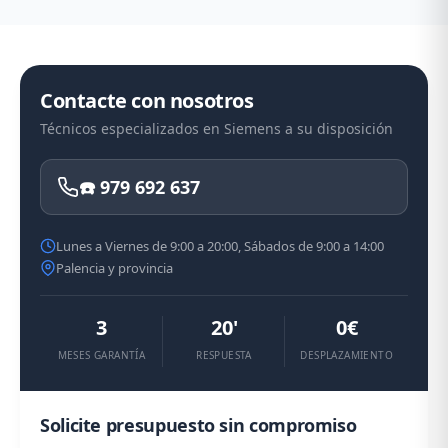
Contacte con nosotros
Técnicos especializados en Siemens a su disposición
☎️ 979 692 637
Lunes a Viernes de 9:00 a 20:00, Sábados de 9:00 a 14:00
Palencia y provincia
3
20'
0€
MESES GARANTÍA
RESPUESTA
DESPLAZAMIENTO
Solicite presupuesto sin compromiso