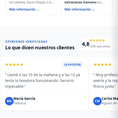
no calienta, hace chispas o el
extractoras Siemens
en
plato no gira, contacte con
Carrión de los Condes.
Más información →
Más información →
nuestro servicio técnico en
Reparamos motores,
Carrión de los Condes.
problemas de aspiración,
Reparamos magnetrones,
filtros de carbón activo
micas deterioradas,
deteriorados, iluminación que
problemas de puerta, fallos
no enciende y vibraciones
en el display y averías del
excesivas. Mantenimiento y
plato giratorio.
limpieza profesional de su
OPINIONES VERIFICADAS
4,8
campana.
+500 opiniones
Lo que dicen nuestros clientes
LAVADORA
“ Llamé a las 10 de la mañana y a las 12 ya
“ Muy profesio
tenía la lavadora funcionando. Servicio
avería y la r
impecable.”
Precio justo.”
María García
Carlos Ma
MG
CM
Palencia
Aguilar d