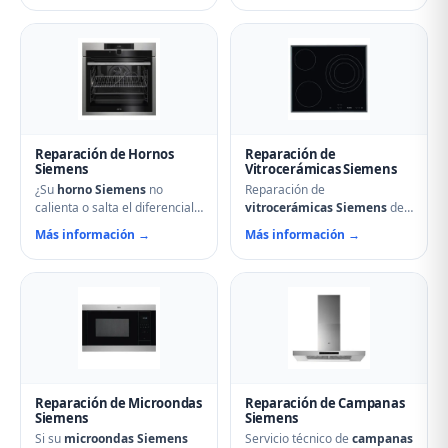
de los Condes reparan
tambor que no gira,
compresores, termostatos,
termostatos de seguridad,
sistemas No Frost, fugas de
condensadores averiados y
gas refrigerante y problemas
fallos en el secado.
de descarche. Servicio
Mantenimiento preventivo y
urgente para evitar pérdida
limpieza de filtros incluido en
de alimentos.
la visita.
Reparación de Hornos
Reparación de
Siemens
Vitrocerámicas Siemens
¿Su
horno Siemens
no
Reparación de
calienta o salta el diferencial?
vitrocerámicas Siemens
de
Nuestro servicio técnico en
inducción y de cocción en
Más información →
Más información →
Carrión de los Condes repara
Carrión de los Condes.
resistencias, ventiladores,
Solucionamos fuegos que no
termostatos, cierres de
encienden, cristales rotos,
puerta y temporizadores.
mandos que no responden,
Especialistas en hornos
fallos en módulos de
multifunción, pirolíticos y de
inducción y problemas de
vapor Siemens.
regulación de temperatura.
Reparación de Microondas
Reparación de Campanas
Siemens
Siemens
Si su
microondas Siemens
Servicio técnico de
campanas