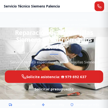
Servicio Técnico Siemens Palencia
Inicio
Servicio Técnico Siemens Carrión de los Condes
Reparación Lavavajillas Siemens Carrión de los Condes
Reparación de Lavavajillas
Siemens en Carrión de los
Condes
Servicio técnico especializado en lavavajillas Siemens
Solicite asistencia: ☎️ 979 692 637
Solicitar presupuesto
Desplazamiento
0€
Reparamos
hoy
3 meses
de garantía