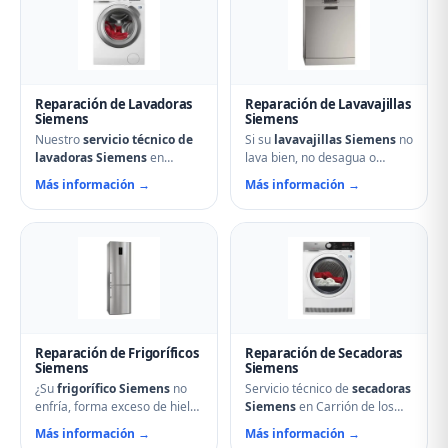
Reparación de Lavadoras
Reparación de Lavavajillas
Siemens
Siemens
Nuestro
servicio técnico de
Si su
lavavajillas Siemens
no
lavadoras Siemens
en
lava bien, no desagua o
Carrión de los Condes
muestra errores en el display,
Más información →
Más información →
soluciona cualquier avería:
nuestro servicio técnico en
problemas de centrifugado,
Carrión de los Condes puede
fugas de agua, ruidos
ayudarle. Reparamos
anormales, fallos en el
aspersores obstruidos,
arranque o problemas de
bombas de desagüe,
desagüe. Técnicos
problemas de secado y fallos
especializados con repuestos
electrónicos con piezas
originales Siemens y
originales.
reparación el mismo día.
Reparación de Frigoríficos
Reparación de Secadoras
Siemens
Siemens
¿Su
frigorífico Siemens
no
Servicio técnico de
secadoras
enfría, forma exceso de hielo
Siemens
en Carrión de los
o hace ruidos extraños?
Condes. Reparamos
Más información →
Más información →
Nuestros técnicos en Carrión
problemas de calentamiento,