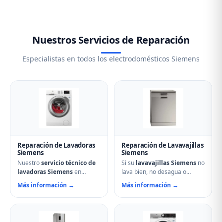
Nuestros Servicios de Reparación
Especialistas en todos los electrodomésticos Siemens
Reparación de Lavadoras
Reparación de Lavavajillas
Siemens
Siemens
Nuestro
servicio técnico de
Si su
lavavajillas Siemens
no
lavadoras Siemens
en
lava bien, no desagua o
Astudillo soluciona cualquier
muestra errores en el display,
Más información →
Más información →
avería: problemas de
nuestro servicio técnico en
centrifugado, fugas de agua,
Astudillo puede ayudarle.
ruidos anormales, fallos en el
Reparamos aspersores
arranque o problemas de
obstruidos, bombas de