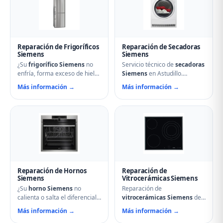
desagüe. Técnicos
desagüe, problemas de
especializados con repuestos
secado y fallos electrónicos
originales Siemens y
con piezas originales.
reparación el mismo día.
Reparación de Frigoríficos
Reparación de Secadoras
Siemens
Siemens
¿Su
frigorífico Siemens
no
Servicio técnico de
secadoras
enfría, forma exceso de hielo
Siemens
en Astudillo.
o hace ruidos extraños?
Reparamos problemas de
Más información →
Más información →
Nuestros técnicos en Astudillo
calentamiento, tambor que no
reparan compresores,
gira, termostatos de
termostatos, sistemas No
seguridad, condensadores
Frost, fugas de gas
averiados y fallos en el
refrigerante y problemas de
secado. Mantenimiento
descarche. Servicio urgente
preventivo y limpieza de
para evitar pérdida de
filtros incluido en la visita.
alimentos.
Reparación de Hornos
Reparación de
Siemens
Vitrocerámicas Siemens
¿Su
horno Siemens
no
Reparación de
calienta o salta el diferencial?
vitrocerámicas Siemens
de
Nuestro servicio técnico en
inducción y de cocción en
Más información →
Más información →
Astudillo repara resistencias,
Astudillo. Solucionamos