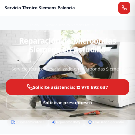
Servicio Técnico Siemens Palencia
Inicio
Servicio Técnico Siemens Astudillo
Reparación Microondas Siemens Astudillo
Reparación de Microondas
Siemens en Astudillo
Servicio técnico especializado en microondas Siemens
Solicite asistencia: ☎️ 979 692 637
Solicitar presupuesto
Desplazamiento
0€
Reparamos
hoy
3 meses
de garantía