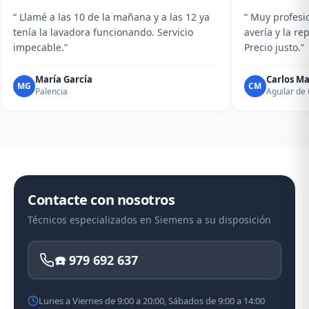
“ Llamé a las 10 de la mañana y a las 12 ya
“ Muy profesio
tenía la lavadora funcionando. Servicio
avería y la r
impecable.”
Precio justo.”
María García
Carlos Ma
MG
CM
Palencia
Aguilar d
Contacte con nosotros
Técnicos especializados en Siemens a su disposición
☎️ 979 692 637
Lunes a Viernes de 9:00 a 20:00, Sábados de 9:00 a 14:00