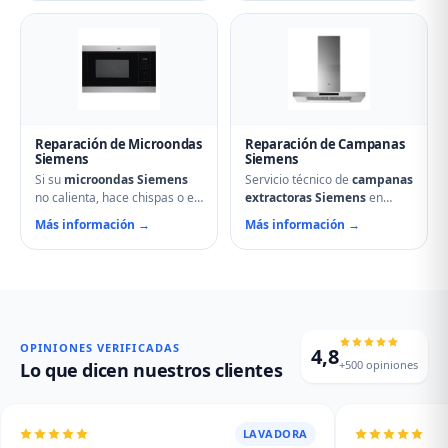
ventiladores, termostatos,
fuegos que no encienden,
cierres de puerta y
cristales rotos, mandos que
temporizadores. Especialistas
no responden, fallos en
en hornos multifunción,
módulos de inducción y
pirolíticos y de vapor
problemas de regulación de
Siemens.
temperatura.
Reparación de Microondas
Reparación de Campanas
Siemens
Siemens
Si su
microondas Siemens
Servicio técnico de
campanas
no calienta, hace chispas o el
extractoras Siemens
en
plato no gira, contacte con
Astudillo. Reparamos
Más información →
Más información →
nuestro servicio técnico en
motores, problemas de
Astudillo. Reparamos
aspiración, filtros de carbón
magnetrones, micas
activo deteriorados,
deterioradas, problemas de
iluminación que no enciende y
puerta, fallos en el display y
vibraciones excesivas.
averías del plato giratorio.
Mantenimiento y limpieza
profesional de su campana.
OPINIONES VERIFICADAS
4,8
+500 opiniones
Lo que dicen nuestros clientes
LAVADORA