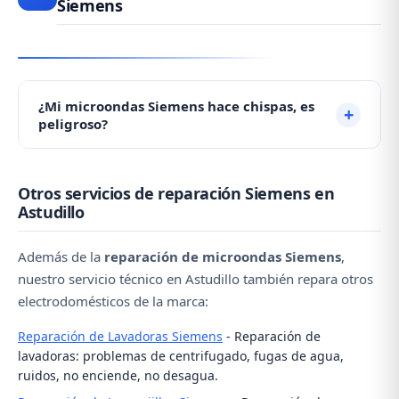
Siemens
¿Mi microondas Siemens hace chispas, es
peligroso?
Las chispas suelen producirse por la mica
Otros servicios de reparación Siemens en
deteriorada debido a acumulación de grasa. No es
Astudillo
grave pero debe repararse. No lo use hasta que un
técnico lo revise. Contacte con nosotros al ☎️ 979
Además de la
reparación de microondas Siemens
,
692 637.
nuestro servicio técnico en Astudillo también repara otros
electrodomésticos de la marca:
Reparación de Lavadoras Siemens
- Reparación de
lavadoras: problemas de centrifugado, fugas de agua,
ruidos, no enciende, no desagua.