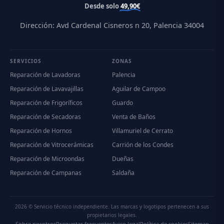
Desde solo
49,90€
Dirección: Avd Cardenal Cisneros n 20, Palencia 34004
SERVICIOS
ZONAS
Reparación de Lavadoras
Palencia
Reparación de Lavavajillas
Aguilar de Campoo
Reparación de Frigoríficos
Guardo
Reparación de Secadoras
Venta de Baños
Reparación de Hornos
Villamuriel de Cerrato
Reparación de Vitrocerámicas
Carrión de los Condes
Reparación de Microondas
Dueñas
Reparación de Campanas
Saldaña
2026 © Servicio técnico independiente. Las marcas y logotipos pertenecen a sus
propietarios legales.
Sobre nosotros
Preguntas frecuentes
Aviso legal
Política de cookies
Sitemap