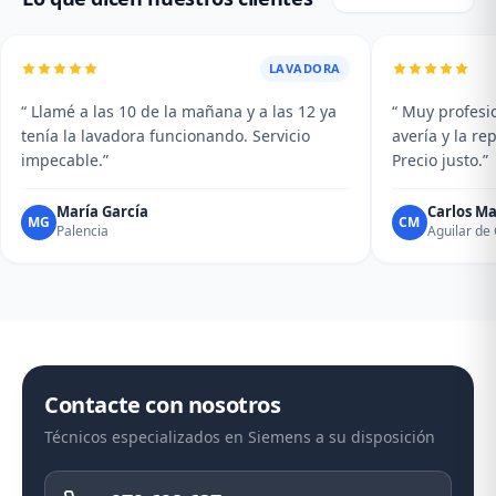
LAVADORA
“ Llamé a las 10 de la mañana y a las 12 ya
“ Muy profesio
tenía la lavadora funcionando. Servicio
avería y la r
impecable.”
Precio justo.”
María García
Carlos Ma
MG
CM
Palencia
Aguilar d
Contacte con nosotros
Técnicos especializados en Siemens a su disposición