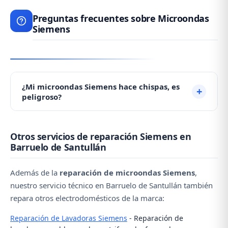
Preguntas frecuentes sobre Microondas
Siemens
¿Mi microondas Siemens hace chispas, es
peligroso?
Las chispas suelen producirse por la mica
Otros servicios de reparación Siemens en
deteriorada debido a acumulación de grasa. No es
Barruelo de Santullán
grave pero debe repararse. No lo use hasta que un
técnico lo revise. Contacte con nosotros al ☎️ 979
Además de la
reparación de microondas Siemens
,
692 637.
nuestro servicio técnico en Barruelo de Santullán también
repara otros electrodomésticos de la marca:
Reparación de Lavadoras Siemens
- Reparación de