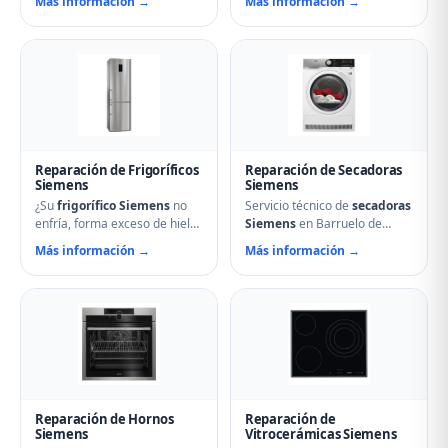
Más información →
Más información →
soluciona cualquier avería:
nuestro servicio técnico en
problemas de centrifugado,
Barruelo de Santullán puede
fugas de agua, ruidos
ayudarle. Reparamos
anormales, fallos en el
aspersores obstruidos,
arranque o problemas de
bombas de desagüe,
desagüe. Técnicos
problemas de secado y fallos
especializados con repuestos
electrónicos con piezas
originales Siemens y
originales.
reparación el mismo día.
Reparación de Frigoríficos
Reparación de Secadoras
Siemens
Siemens
¿Su
frigorífico Siemens
no
Servicio técnico de
secadoras
enfría, forma exceso de hielo
Siemens
en Barruelo de
o hace ruidos extraños?
Santullán. Reparamos
Más información →
Más información →
Nuestros técnicos en
problemas de calentamiento,
Barruelo de Santullán
tambor que no gira,
reparan compresores,
termostatos de seguridad,
termostatos, sistemas No
condensadores averiados y
Frost, fugas de gas
fallos en el secado.
refrigerante y problemas de
Mantenimiento preventivo y
descarche. Servicio urgente
limpieza de filtros incluido en
para evitar pérdida de
la visita.
alimentos.
Reparación de Hornos
Reparación de
Siemens
Vitrocerámicas Siemens