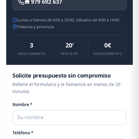
☎️ 979 692 637
Lunes a Viernes de 9:00 a 20:00, Sábados de 9:00 a 14:00
Palencia y provincia
3
20'
0€
MESES GARANTÍA
RESPUESTA
DESPLAZAMIENTO
Solicite presupuesto sin compromiso
Rellene el formulario y le llamamos en menos de 20
minutos
Nombre *
Teléfono *