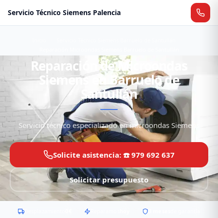
Servicio Técnico Siemens Palencia
Inicio
Servicio Técnico Siemens Barruelo de Santullán
Reparación Microondas Siemens Barruelo de Santullán
Reparación de Microondas
Siemens en Barruelo de
Santullán
Servicio técnico especializado en microondas Siemens
Solicite asistencia: ☎️ 979 692 637
Solicitar presupuesto
Desplazamiento
0€
Reparamos
hoy
3 meses
de garantía