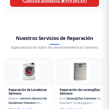
Solicite asistencia: ☎️ 979 692 637
Nuestros Servicios de Reparación
Especialistas en todos los electrodomésticos Siemens
Reparación de Lavadoras
Reparación de Lavavajillas
Siemens
Siemens
Nuestro
servicio técnico de
Si su
lavavajillas Siemens
no
lavadoras Siemens
en
lava bien, no desagua o
Barruelo de Santullán
muestra errores en el display,