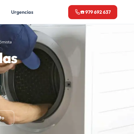
Urgencias
☎️ 979 692 637
ómista
das
ens
to