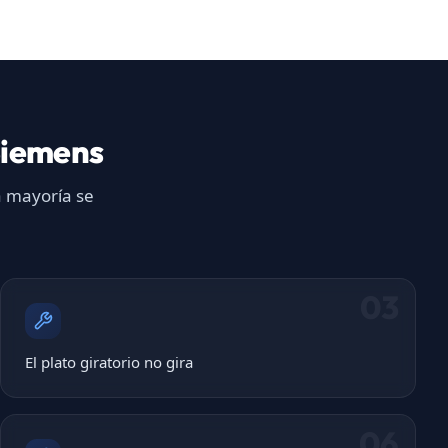
Siemens
a mayoría se
03
El plato giratorio no gira
06