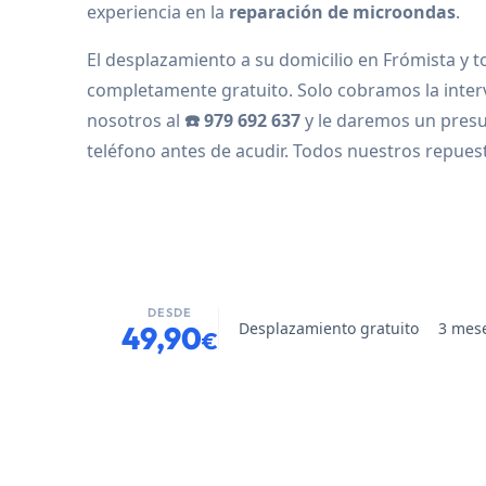
experiencia en la
reparación de microondas
.
El desplazamiento a su domicilio en Frómista y to
completamente gratuito. Solo cobramos la inter
nosotros al
☎️ 979 692 637
y le daremos un pres
teléfono antes de acudir. Todos nuestros repue
DESDE
Desplazamiento gratuito
3 mese
49,90
€