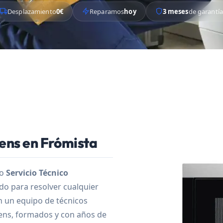
Desplazamiento
0€
Reparamos
hoy
3 meses
de garantía
ens en Frómista
ro
Servicio Técnico
o para resolver cualquier
n un equipo de técnicos
ens, formados y con años de