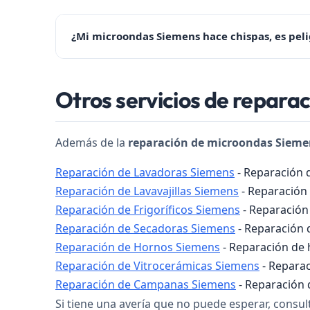
¿Mi microondas Siemens hace chispas, es peli
Las chispas suelen producirse por la mica deterior
Otros servicios de repara
Contacte con nosotros al ☎️ 979 692 637.
Además de la
reparación de microondas Sieme
Reparación de Lavadoras Siemens
- Reparación 
Reparación de Lavavajillas Siemens
- Reparación 
Reparación de Frigoríficos Siemens
- Reparación 
Reparación de Secadoras Siemens
- Reparación d
Reparación de Hornos Siemens
- Reparación de h
Reparación de Vitrocerámicas Siemens
- Reparac
Reparación de Campanas Siemens
- Reparación d
Si tiene una avería que no puede esperar, consu