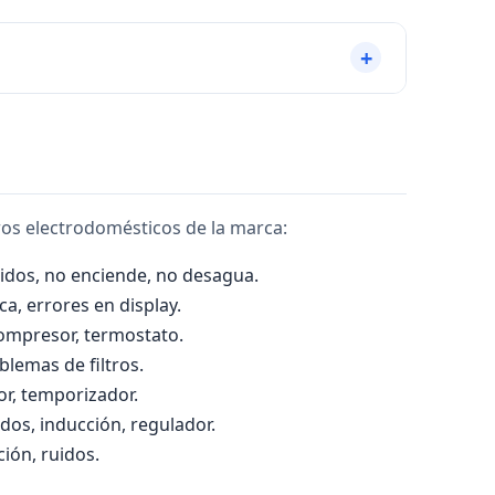
e. No lo use hasta que un técnico lo revise.
ros electrodomésticos de la marca:
idos, no enciende, no desagua.
ca, errores en display.
 compresor, termostato.
blemas de filtros.
or, temporizador.
dos, inducción, regulador.
ión, ruidos.