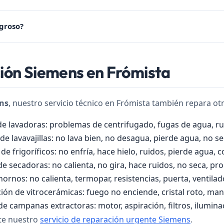
groso?
ada debido a acumulación de grasa. No es grave pero debe reparars
ción Siemens en Frómista
ns
, nuestro servicio técnico en Frómista también repara ot
de lavadoras: problemas de centrifugado, fugas de agua, ru
de lavavajillas: no lava bien, no desagua, pierde agua, no se
de frigoríficos: no enfría, hace hielo, ruidos, pierde agua,
e secadoras: no calienta, no gira, hace ruidos, no seca, pro
ornos: no calienta, termopar, resistencias, puerta, ventilad
ión de vitrocerámicas: fuego no enciende, cristal roto, man
e campanas extractoras: motor, aspiración, filtros, iluminac
lte nuestro
servicio de reparación urgente Siemens
.