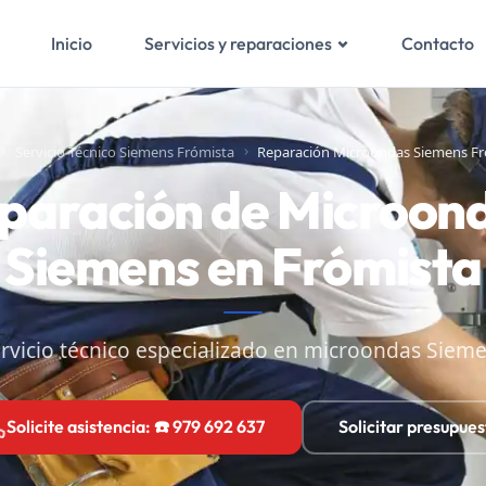
Inicio
Contacto
Servicios y reparaciones
Servicio Técnico Siemens Frómista
Reparación Microondas Siemens Fr
paración de Microon
Siemens en Frómista
rvicio técnico especializado en microondas Siem
Solicite asistencia: ☎️ 979 692 637
Solicitar presupues