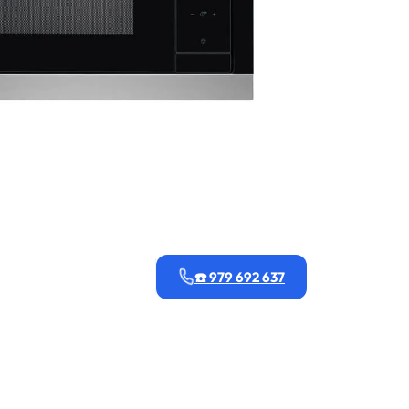
☎️ 979 692 637