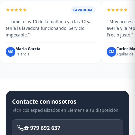
LAVADORA
“ Llamé a las 10 de la mañana y a las 12 ya
“ Muy profesio
tenía la lavadora funcionando. Servicio
avería y la r
impecable.”
Precio justo.”
María García
Carlos Ma
MG
CM
Palencia
Aguilar d
Contacte con nosotros
Técnicos especializados en Siemens a su disposición
☎️ 979 692 637