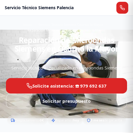
Servicio Técnico Siemens Palencia
Inicio
Servicio Técnico Siemens Osorno la Mayor
Reparación Microondas Siemens Osorno la Mayor
Reparación de Microondas
Siemens en Osorno la Mayor
Servicio técnico especializado en microondas Siemens
Solicite asistencia: ☎️ 979 692 637
Solicitar presupuesto
Desplazamiento
0€
Reparamos
hoy
3 meses
de garantía