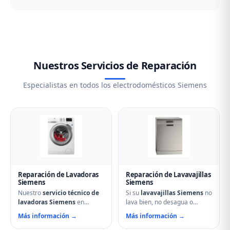
Nuestros Servicios de Reparación
Especialistas en todos los electrodomésticos Siemens
Reparación de Lavadoras
Reparación de Lavavajillas
Siemens
Siemens
Nuestro
servicio técnico de
Si su
lavavajillas Siemens
no
lavadoras Siemens
en
lava bien, no desagua o
Osorno la Mayor soluciona
muestra errores en el display,
Más información →
Más información →
cualquier avería: problemas
nuestro servicio técnico en
de centrifugado, fugas de
Osorno la Mayor puede