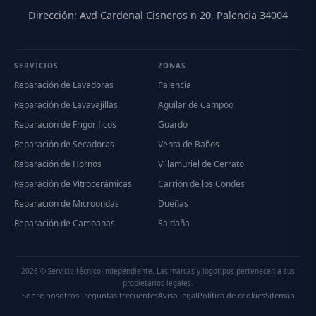
Dirección: Avd Cardenal Cisneros n 20, Palencia 34004
SERVICIOS
ZONAS
Reparación de Lavadoras
Palencia
Reparación de Lavavajillas
Aguilar de Campoo
Reparación de Frigoríficos
Guardo
Reparación de Secadoras
Venta de Baños
Reparación de Hornos
Villamuriel de Cerrato
Reparación de Vitrocerámicas
Carrión de los Condes
Reparación de Microondas
Dueñas
Reparación de Campanas
Saldaña
2026 © Servicio técnico independiente. Las marcas y logotipos pertenecen a sus
propietarios legales.
Sobre nosotros
Preguntas frecuentes
Aviso legal
Política de cookies
Sitemap