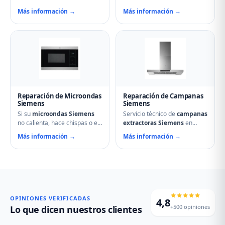
Nuestro servicio técnico en
inducción y de cocción en
Más información →
Más información →
Osorno la Mayor repara
Osorno la Mayor.
resistencias, ventiladores,
Solucionamos fuegos que no
termostatos, cierres de
encienden, cristales rotos,
puerta y temporizadores.
mandos que no responden,
Especialistas en hornos
fallos en módulos de
multifunción, pirolíticos y de
inducción y problemas de
vapor Siemens.
regulación de temperatura.
Reparación de Microondas
Reparación de Campanas
Siemens
Siemens
Si su
microondas Siemens
Servicio técnico de
campanas
no calienta, hace chispas o el
extractoras Siemens
en
plato no gira, contacte con
Osorno la Mayor. Reparamos
Más información →
Más información →
nuestro servicio técnico en
motores, problemas de
Osorno la Mayor. Reparamos
aspiración, filtros de carbón
magnetrones, micas
activo deteriorados,
deterioradas, problemas de
iluminación que no enciende y
puerta, fallos en el display y
vibraciones excesivas.
averías del plato giratorio.
Mantenimiento y limpieza
profesional de su campana.
OPINIONES VERIFICADAS
4,8
+500 opiniones
Lo que dicen nuestros clientes