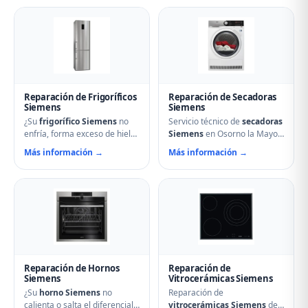
agua, ruidos anormales, fallos
ayudarle. Reparamos
en el arranque o problemas
aspersores obstruidos,
de desagüe. Técnicos
bombas de desagüe,
especializados con repuestos
problemas de secado y fallos
originales Siemens y
electrónicos con piezas
reparación el mismo día.
originales.
Reparación de Frigoríficos
Reparación de Secadoras
Siemens
Siemens
¿Su
frigorífico Siemens
no
Servicio técnico de
secadoras
enfría, forma exceso de hielo
Siemens
en Osorno la Mayor.
o hace ruidos extraños?
Reparamos problemas de
Más información →
Más información →
Nuestros técnicos en Osorno
calentamiento, tambor que no
la Mayor reparan
gira, termostatos de
compresores, termostatos,
seguridad, condensadores
sistemas No Frost, fugas de
averiados y fallos en el
gas refrigerante y problemas
secado. Mantenimiento
de descarche. Servicio
preventivo y limpieza de
urgente para evitar pérdida
filtros incluido en la visita.
de alimentos.
Reparación de Hornos
Reparación de
Siemens
Vitrocerámicas Siemens
¿Su
horno Siemens
no
Reparación de
calienta o salta el diferencial?
vitrocerámicas Siemens
de