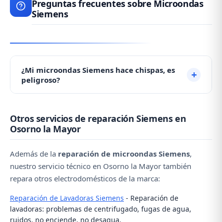
Preguntas frecuentes sobre Microondas
Siemens
¿Mi microondas Siemens hace chispas, es
peligroso?
Las chispas suelen producirse por la mica
Otros servicios de reparación Siemens en
deteriorada debido a acumulación de grasa. No es
Osorno la Mayor
grave pero debe repararse. No lo use hasta que un
técnico lo revise. Contacte con nosotros al ☎️ 979
Además de la
reparación de microondas Siemens
,
692 637.
nuestro servicio técnico en Osorno la Mayor también
repara otros electrodomésticos de la marca:
Reparación de Lavadoras Siemens
- Reparación de
lavadoras: problemas de centrifugado, fugas de agua,
ruidos, no enciende, no desagua.