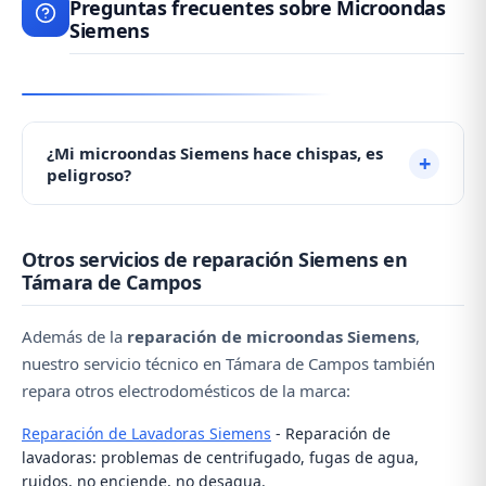
Preguntas frecuentes sobre Microondas
Siemens
¿Mi microondas Siemens hace chispas, es
peligroso?
Las chispas suelen producirse por la mica
Otros servicios de reparación Siemens en
deteriorada debido a acumulación de grasa. No es
Támara de Campos
grave pero debe repararse. No lo use hasta que un
técnico lo revise. Contacte con nosotros al ☎️ 979
Además de la
reparación de microondas Siemens
,
692 637.
nuestro servicio técnico en Támara de Campos también
repara otros electrodomésticos de la marca:
Reparación de Lavadoras Siemens
- Reparación de
lavadoras: problemas de centrifugado, fugas de agua,
ruidos, no enciende, no desagua.