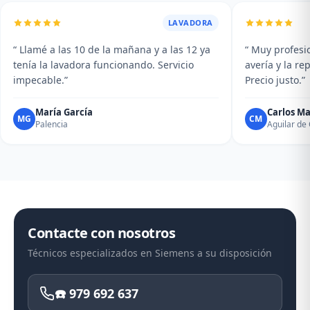
LAVADORA
“ Llamé a las 10 de la mañana y a las 12 ya
“ Muy profesio
tenía la lavadora funcionando. Servicio
avería y la r
impecable.”
Precio justo.”
María García
Carlos Ma
MG
CM
Palencia
Aguilar d
Contacte con nosotros
Técnicos especializados en Siemens a su disposición
☎️ 979 692 637