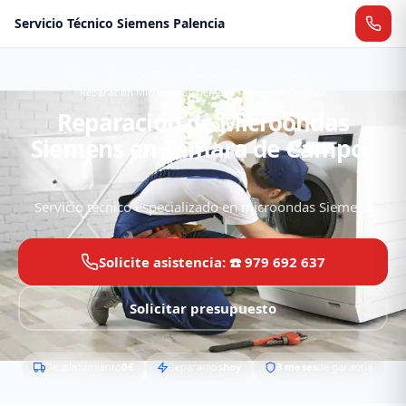
Servicio Técnico Siemens Palencia
Inicio
Servicio Técnico Siemens Támara de Campos
Reparación Microondas Siemens Támara de Campos
Reparación de Microondas
Siemens en Támara de Campos
Servicio técnico especializado en microondas Siemens
Solicite asistencia: ☎️ 979 692 637
Solicitar presupuesto
Desplazamiento
0€
Reparamos
hoy
3 meses
de garantía