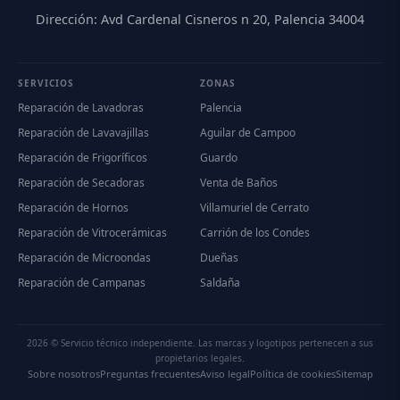
Dirección: Avd Cardenal Cisneros n 20, Palencia 34004
SERVICIOS
ZONAS
Reparación de Lavadoras
Palencia
Reparación de Lavavajillas
Aguilar de Campoo
Reparación de Frigoríficos
Guardo
Reparación de Secadoras
Venta de Baños
Reparación de Hornos
Villamuriel de Cerrato
Reparación de Vitrocerámicas
Carrión de los Condes
Reparación de Microondas
Dueñas
Reparación de Campanas
Saldaña
2026 © Servicio técnico independiente. Las marcas y logotipos pertenecen a sus
propietarios legales.
Sobre nosotros
Preguntas frecuentes
Aviso legal
Política de cookies
Sitemap