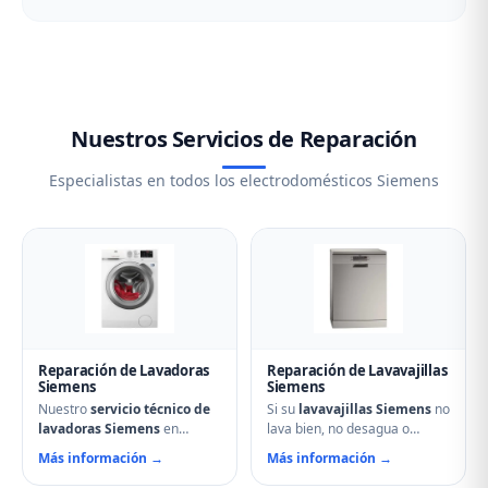
Nuestros Servicios de Reparación
Especialistas en todos los electrodomésticos Siemens
Reparación de Lavadoras
Reparación de Lavavajillas
Siemens
Siemens
Nuestro
servicio técnico de
Si su
lavavajillas Siemens
no
lavadoras Siemens
en
lava bien, no desagua o
Támara de Campos soluciona
muestra errores en el display,
Más información →
Más información →
cualquier avería: problemas
nuestro servicio técnico en
de centrifugado, fugas de
Támara de Campos puede