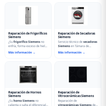
agua, ruidos anormales, fallos
ayudarle. Reparamos
en el arranque o problemas
aspersores obstruidos,
de desagüe. Técnicos
bombas de desagüe,
especializados con repuestos
problemas de secado y fallos
originales Siemens y
electrónicos con piezas
reparación el mismo día.
originales.
Reparación de Frigoríficos
Reparación de Secadoras
Siemens
Siemens
¿Su
frigorífico Siemens
no
Servicio técnico de
secadoras
enfría, forma exceso de hielo
Siemens
en Támara de
o hace ruidos extraños?
Campos. Reparamos
Más información →
Más información →
Nuestros técnicos en Támara
problemas de calentamiento,
de Campos reparan
tambor que no gira,
compresores, termostatos,
termostatos de seguridad,
sistemas No Frost, fugas de
condensadores averiados y
gas refrigerante y problemas
fallos en el secado.
de descarche. Servicio
Mantenimiento preventivo y
urgente para evitar pérdida
limpieza de filtros incluido en
de alimentos.
la visita.
Reparación de Hornos
Reparación de
Siemens
Vitrocerámicas Siemens
¿Su
horno Siemens
no
Reparación de
calienta o salta el diferencial?
vitrocerámicas Siemens
de