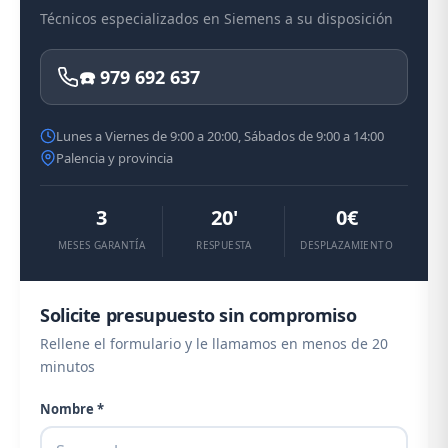
Técnicos especializados en Siemens a su disposición
☎️ 979 692 637
Lunes a Viernes de 9:00 a 20:00, Sábados de 9:00 a 14:00
Palencia y provincia
3
20'
0€
MESES GARANTÍA
RESPUESTA
DESPLAZAMIENTO
Solicite presupuesto sin compromiso
Rellene el formulario y le llamamos en menos de 20
minutos
Nombre *