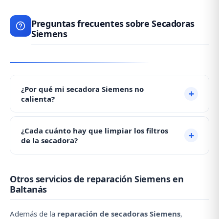
Preguntas frecuentes sobre Secadoras
Siemens
¿Por qué mi secadora Siemens no
calienta?
Si su secadora no calienta, probablemente el
¿Cada cuánto hay que limpiar los filtros
termostato de seguridad ha saltado por falta de
de la secadora?
limpieza de filtros. Limpie los filtros a fondo. Si
sigue sin calentar, necesita asistencia técnica: ☎️ 979
Recomendamos limpiar el filtro de pelusas después
692 637.
Otros servicios de reparación Siemens en
de cada uso y el condensador mensualmente. Un
Baltanás
mantenimiento adecuado previene la mayoría de
averías.
Además de la
reparación de secadoras Siemens
,