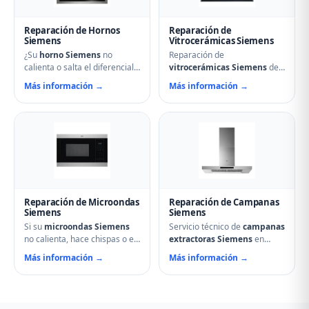
de alimentos.
Reparación de Hornos
Reparación de
Siemens
Vitrocerámicas Siemens
¿Su
horno Siemens
no
Reparación de
calienta o salta el diferencial?
vitrocerámicas Siemens
de
Nuestro servicio técnico en
inducción y de cocción en
Más información →
Más información →
Baltanás repara resistencias,
Baltanás. Solucionamos
ventiladores, termostatos,
fuegos que no encienden,
cierres de puerta y
cristales rotos, mandos que
temporizadores. Especialistas
no responden, fallos en
en hornos multifunción,
módulos de inducción y
pirolíticos y de vapor
problemas de regulación de
Siemens.
temperatura.
Reparación de Microondas
Reparación de Campanas
Siemens
Siemens
Si su
microondas Siemens
Servicio técnico de
campanas
no calienta, hace chispas o el
extractoras Siemens
en
plato no gira, contacte con
Baltanás. Reparamos
Más información →
Más información →
nuestro servicio técnico en
motores, problemas de
Baltanás. Reparamos
aspiración, filtros de carbón
magnetrones, micas
activo deteriorados,
deterioradas, problemas de
iluminación que no enciende y