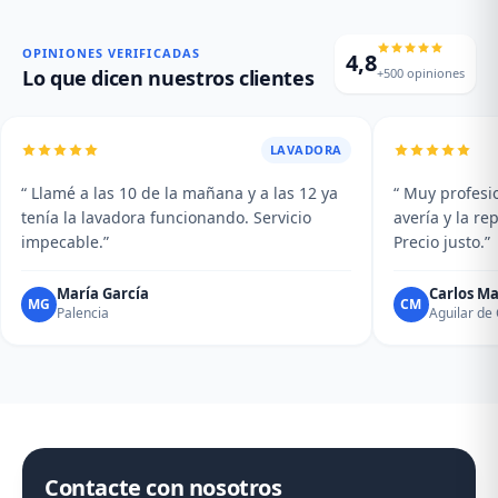
puerta, fallos en el display y
vibraciones excesivas.
averías del plato giratorio.
Mantenimiento y limpieza
profesional de su campana.
OPINIONES VERIFICADAS
4,8
+500 opiniones
Lo que dicen nuestros clientes
LAVADORA
“ Llamé a las 10 de la mañana y a las 12 ya
“ Muy profesio
tenía la lavadora funcionando. Servicio
avería y la r
impecable.”
Precio justo.”
María García
Carlos Ma
MG
CM
Palencia
Aguilar d
Contacte con nosotros