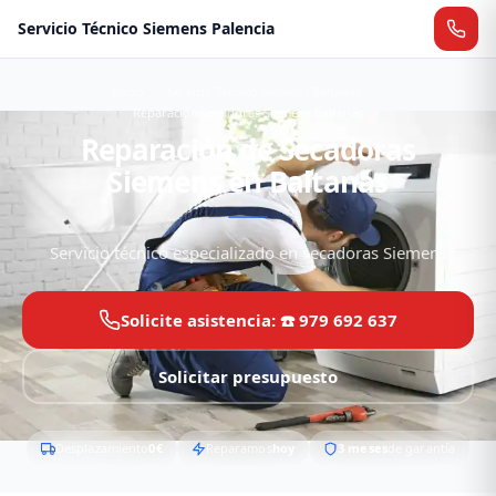
Servicio Técnico Siemens Palencia
Inicio
Servicio Técnico Siemens Baltanás
Reparación Secadoras Siemens Baltanás
Reparación de Secadoras
Siemens en Baltanás
Servicio técnico especializado en secadoras Siemens
Solicite asistencia: ☎️ 979 692 637
Solicitar presupuesto
Desplazamiento
0€
Reparamos
hoy
3 meses
de garantía