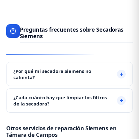
Preguntas frecuentes sobre Secadoras
Siemens
¿Por qué mi secadora Siemens no
calienta?
Si su secadora no calienta, probablemente el
¿Cada cuánto hay que limpiar los filtros
termostato de seguridad ha saltado por falta de
de la secadora?
limpieza de filtros. Limpie los filtros a fondo. Si
sigue sin calentar, necesita asistencia técnica: ☎️ 979
Recomendamos limpiar el filtro de pelusas después
692 637.
Otros servicios de reparación Siemens en
de cada uso y el condensador mensualmente. Un
Támara de Campos
mantenimiento adecuado previene la mayoría de