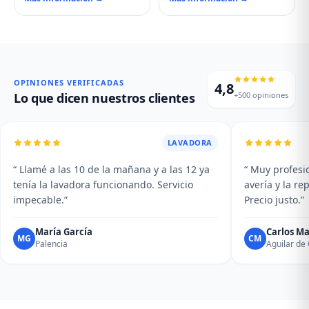
nuestro servicio técnico en
Reparamos motores,
Támara de Campos.
problemas de aspiración,
Reparamos magnetrones,
filtros de carbón activo
micas deterioradas,
deteriorados, iluminación que
problemas de puerta, fallos
no enciende y vibraciones
en el display y averías del
excesivas. Mantenimiento y
plato giratorio.
limpieza profesional de su
OPINIONES VERIFICADAS
4,8
campana.
+500 opiniones
Lo que dicen nuestros clientes
LAVADORA
“ Llamé a las 10 de la mañana y a las 12 ya
“ Muy profesio
tenía la lavadora funcionando. Servicio
avería y la r
impecable.”
Precio justo.”
María García
Carlos Ma
MG
CM
Palencia
Aguilar d