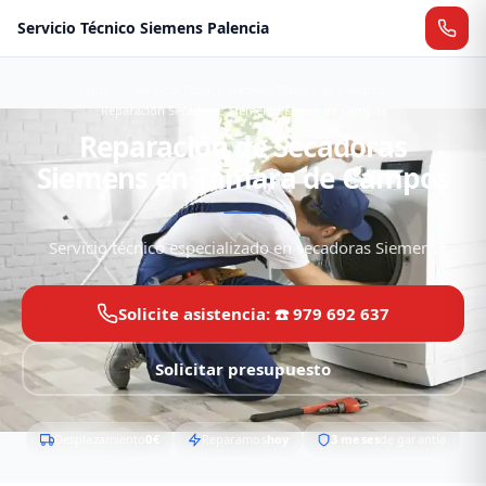
Servicio Técnico Siemens Palencia
Inicio
Servicio Técnico Siemens Támara de Campos
Reparación Secadoras Siemens Támara de Campos
Reparación de Secadoras
Siemens en Támara de Campos
Servicio técnico especializado en secadoras Siemens
Solicite asistencia: ☎️ 979 692 637
Solicitar presupuesto
Desplazamiento
0€
Reparamos
hoy
3 meses
de garantía