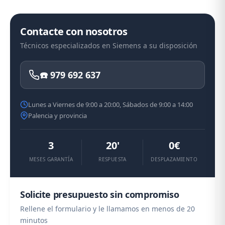
Contacte con nosotros
Técnicos especializados en Siemens a su disposición
☎️ 979 692 637
Lunes a Viernes de 9:00 a 20:00, Sábados de 9:00 a 14:00
Palencia y provincia
3
20'
0€
MESES GARANTÍA
RESPUESTA
DESPLAZAMIENTO
Solicite presupuesto sin compromiso
Rellene el formulario y le llamamos en menos de 20
minutos