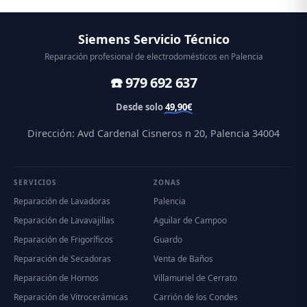
Siemens Servicio Técnico
Reparación profesional de electrodomésticos en Palencia
☎️ 979 692 637
Desde solo
49,90€
Dirección: Avd Cardenal Cisneros n 20, Palencia 34004
SERVICIOS
ZONAS
Reparación de Lavadoras
Palencia
Reparación de Lavavajillas
Aguilar de Campoo
Reparación de Frigoríficos
Guardo
Reparación de Secadoras
Venta de Baños
Reparación de Hornos
Villamuriel de Cerrato
Reparación de Vitrocerámicas
Carrión de los Condes