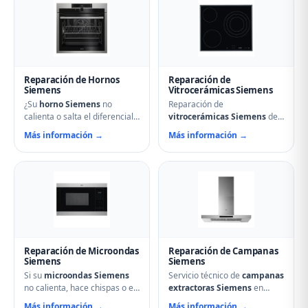
sistemas No Frost, fugas de
condensadores averiados y
gas refrigerante y problemas
fallos en el secado.
de descarche. Servicio
Mantenimiento preventivo y
urgente para evitar pérdida
limpieza de filtros incluido en
de alimentos.
la visita.
Reparación de Hornos
Reparación de
Siemens
Vitrocerámicas Siemens
¿Su
horno Siemens
no
Reparación de
calienta o salta el diferencial?
vitrocerámicas Siemens
de
Nuestro servicio técnico en
inducción y de cocción en
Más información →
Más información →
Támara de Campos repara
Támara de Campos.
resistencias, ventiladores,
Solucionamos fuegos que no
termostatos, cierres de
encienden, cristales rotos,
puerta y temporizadores.
mandos que no responden,
Especialistas en hornos
fallos en módulos de
multifunción, pirolíticos y de
inducción y problemas de
vapor Siemens.
regulación de temperatura.
Reparación de Microondas
Reparación de Campanas
Siemens
Siemens
Si su
microondas Siemens
Servicio técnico de
campanas
no calienta, hace chispas o el
extractoras Siemens
en
plato no gira, contacte con
Támara de Campos.
Más información →
Más información →