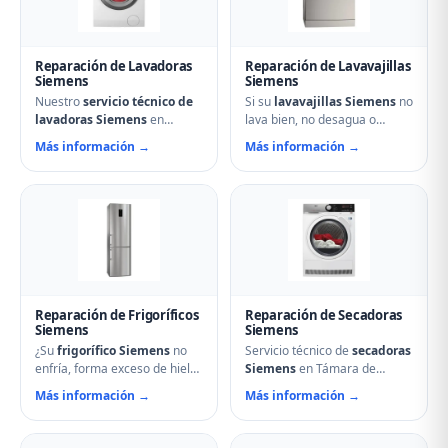
Reparación de Lavadoras
Reparación de Lavavajillas
Siemens
Siemens
Nuestro
servicio técnico de
Si su
lavavajillas Siemens
no
lavadoras Siemens
en
lava bien, no desagua o
Támara de Campos soluciona
muestra errores en el display,
Más información →
Más información →
cualquier avería: problemas
nuestro servicio técnico en
de centrifugado, fugas de
Támara de Campos puede
agua, ruidos anormales, fallos
ayudarle. Reparamos
en el arranque o problemas
aspersores obstruidos,
de desagüe. Técnicos
bombas de desagüe,
especializados con repuestos
problemas de secado y fallos
originales Siemens y
electrónicos con piezas
reparación el mismo día.
originales.
Reparación de Frigoríficos
Reparación de Secadoras
Siemens
Siemens
¿Su
frigorífico Siemens
no
Servicio técnico de
secadoras
enfría, forma exceso de hielo
Siemens
en Támara de
o hace ruidos extraños?
Campos. Reparamos
Más información →
Más información →
Nuestros técnicos en Támara
problemas de calentamiento,
de Campos reparan
tambor que no gira,
compresores, termostatos,
termostatos de seguridad,