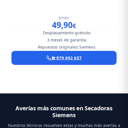
DESDE
49,90
€
Desplazamiento gratuito
3 meses de garantía
Repuestos originales Siemens
☎️ 979 692 637
Averías más comunes en Secadoras
Siemens
Nuestros técnicos resuelven estas y muchas más averías a