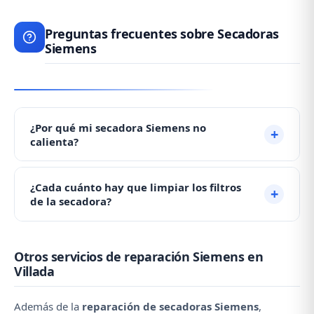
Preguntas frecuentes sobre Secadoras
Siemens
¿Por qué mi secadora Siemens no
calienta?
Si su secadora no calienta, probablemente el
¿Cada cuánto hay que limpiar los filtros
termostato de seguridad ha saltado por falta de
de la secadora?
limpieza de filtros. Limpie los filtros a fondo. Si
sigue sin calentar, necesita asistencia técnica: ☎️ 979
Recomendamos limpiar el filtro de pelusas después
692 637.
Otros servicios de reparación Siemens en
de cada uso y el condensador mensualmente. Un
Villada
mantenimiento adecuado previene la mayoría de
averías.
Además de la
reparación de secadoras Siemens
,