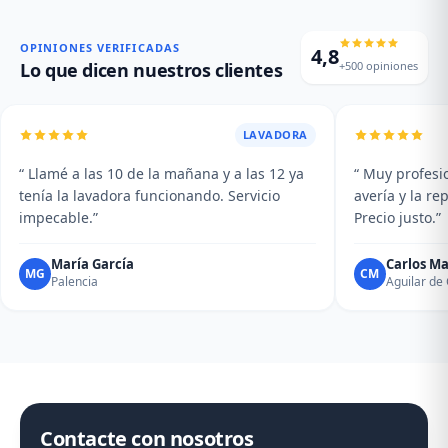
puerta, fallos en el display y
excesivas. Mantenimiento y
averías del plato giratorio.
limpieza profesional de su
campana.
OPINIONES VERIFICADAS
4,8
+500 opiniones
Lo que dicen nuestros clientes
LAVADORA
“ Llamé a las 10 de la mañana y a las 12 ya
“ Muy profesio
tenía la lavadora funcionando. Servicio
avería y la r
impecable.”
Precio justo.”
María García
Carlos Ma
MG
CM
Palencia
Aguilar d
Contacte con nosotros