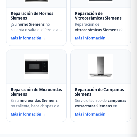
alimentos.
Reparación de Hornos
Reparación de
Siemens
Vitrocerámicas Siemens
¿Su
horno Siemens
no
Reparación de
calienta o salta el diferencial?
vitrocerámicas Siemens
de
Nuestro servicio técnico en
inducción y de cocción en
Más información →
Más información →
Villada repara resistencias,
Villada. Solucionamos fuegos
ventiladores, termostatos,
que no encienden, cristales
cierres de puerta y
rotos, mandos que no
temporizadores. Especialistas
responden, fallos en módulos
en hornos multifunción,
de inducción y problemas de
pirolíticos y de vapor
regulación de temperatura.
Siemens.
Reparación de Microondas
Reparación de Campanas
Siemens
Siemens
Si su
microondas Siemens
Servicio técnico de
campanas
no calienta, hace chispas o el
extractoras Siemens
en
plato no gira, contacte con
Villada. Reparamos motores,
Más información →
Más información →
nuestro servicio técnico en
problemas de aspiración,
Villada. Reparamos
filtros de carbón activo
magnetrones, micas
deteriorados, iluminación que
deterioradas, problemas de
no enciende y vibraciones