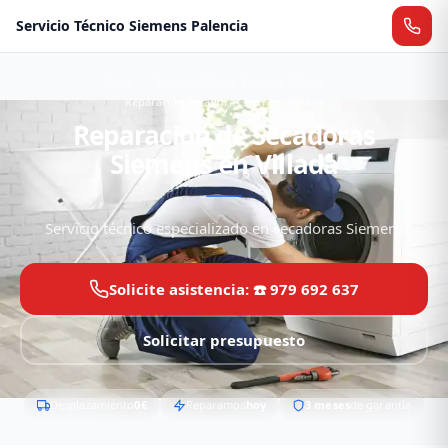
Servicio Técnico Siemens Palencia
Inicio
Servicio Técnico Siemens Villada
Reparación Secadoras Siemens Villada
Reparación de Secadoras
Siemens en Villada
Servicio técnico especializado en secadoras Siemens
Solicite asistencia: ☎️ 979 692 637
Solicitar presupuesto
Desplazamiento
0€
Reparamos
hoy
3 meses
de garantía