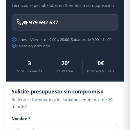
Técnicos especializados en Siemens a su disposición
☎️ 979 692 637
Lunes a Viernes de 9:00 a 20:00, Sábados de 9:00 a 14:00
Palencia y provincia
3
20'
0€
MESES GARANTÍA
RESPUESTA
DESPLAZAMIENTO
Solicite presupuesto sin compromiso
Rellene el formulario y le llamamos en menos de 20
minutos
Nombre *