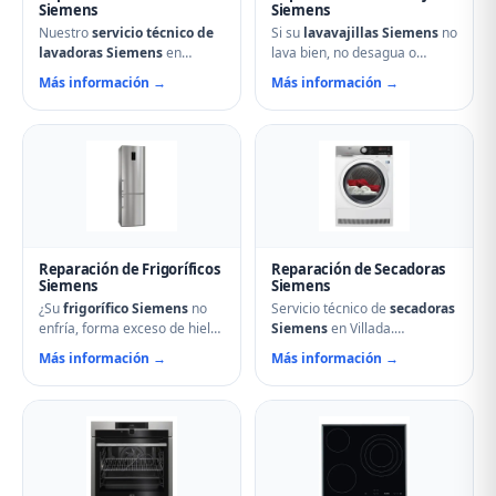
Siemens
Siemens
Nuestro
servicio técnico de
Si su
lavavajillas Siemens
no
lavadoras Siemens
en
lava bien, no desagua o
Villada soluciona cualquier
muestra errores en el display,
Más información →
Más información →
avería: problemas de
nuestro servicio técnico en
centrifugado, fugas de agua,
Villada puede ayudarle.
ruidos anormales, fallos en el
Reparamos aspersores
arranque o problemas de
obstruidos, bombas de
desagüe. Técnicos
desagüe, problemas de
especializados con repuestos
secado y fallos electrónicos
originales Siemens y
con piezas originales.
reparación el mismo día.
Reparación de Frigoríficos
Reparación de Secadoras
Siemens
Siemens
¿Su
frigorífico Siemens
no
Servicio técnico de
secadoras
enfría, forma exceso de hielo
Siemens
en Villada.
o hace ruidos extraños?
Reparamos problemas de
Más información →
Más información →
Nuestros técnicos en Villada
calentamiento, tambor que no
reparan compresores,
gira, termostatos de
termostatos, sistemas No
seguridad, condensadores
Frost, fugas de gas
averiados y fallos en el
refrigerante y problemas de
secado. Mantenimiento
descarche. Servicio urgente
preventivo y limpieza de
para evitar pérdida de
filtros incluido en la visita.