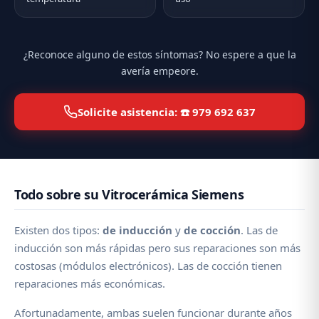
¿Reconoce alguno de estos síntomas? No espere a que la
avería empeore.
Solicite asistencia: ☎️ 979 692 637
Todo sobre su Vitrocerámica Siemens
Existen dos tipos:
de inducción
y
de cocción
. Las de
inducción son más rápidas pero sus reparaciones son más
costosas (módulos electrónicos). Las de cocción tienen
reparaciones más económicas.
Afortunadamente, ambas suelen funcionar durante años