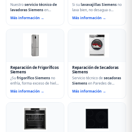
Nuestro
servicio técnico de
Si su
lavavajillas Siemens
no
lavadoras Siemens
en
lava bien, no desagua o
Paredes de Nava soluciona
muestra errores en el display,
Más información →
Más información →
cualquier avería: problemas
nuestro servicio técnico en
de centrifugado, fugas de
Paredes de Nava puede
agua, ruidos anormales, fallos
ayudarle. Reparamos
en el arranque o problemas
aspersores obstruidos,
de desagüe. Técnicos
bombas de desagüe,
especializados con repuestos
problemas de secado y fallos
originales Siemens y
electrónicos con piezas
reparación el mismo día.
originales.
Reparación de Frigoríficos
Reparación de Secadoras
Siemens
Siemens
¿Su
frigorífico Siemens
no
Servicio técnico de
secadoras
enfría, forma exceso de hielo
Siemens
en Paredes de
o hace ruidos extraños?
Nava. Reparamos problemas
Más información →
Más información →
Nuestros técnicos en Paredes
de calentamiento, tambor que
de Nava reparan
no gira, termostatos de
compresores, termostatos,
seguridad, condensadores
sistemas No Frost, fugas de
averiados y fallos en el
gas refrigerante y problemas
secado. Mantenimiento
de descarche. Servicio
preventivo y limpieza de
urgente para evitar pérdida
filtros incluido en la visita.
de alimentos.