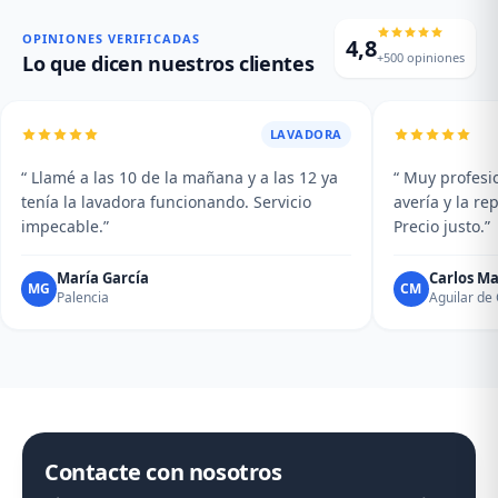
averías del plato giratorio.
Mantenimiento y limpieza
profesional de su campana.
OPINIONES VERIFICADAS
4,8
+500 opiniones
Lo que dicen nuestros clientes
LAVADORA
“ Llamé a las 10 de la mañana y a las 12 ya
“ Muy profesio
tenía la lavadora funcionando. Servicio
avería y la r
impecable.”
Precio justo.”
María García
Carlos Ma
MG
CM
Palencia
Aguilar d
Contacte con nosotros