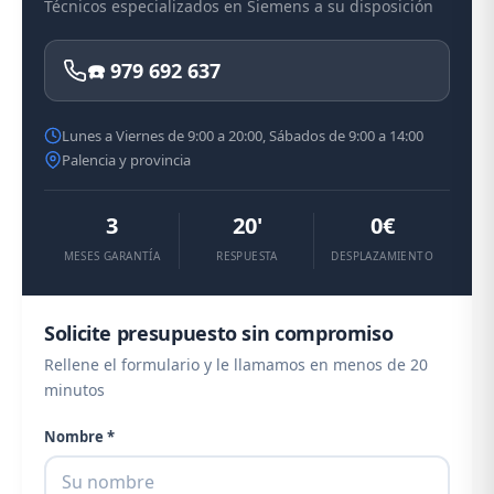
Técnicos especializados en Siemens a su disposición
☎️ 979 692 637
Lunes a Viernes de 9:00 a 20:00, Sábados de 9:00 a 14:00
Palencia y provincia
3
20'
0€
MESES GARANTÍA
RESPUESTA
DESPLAZAMIENTO
Solicite presupuesto sin compromiso
Rellene el formulario y le llamamos en menos de 20
minutos
Nombre *