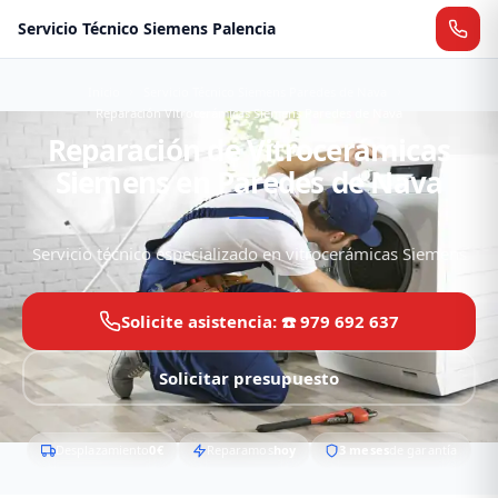
Servicio Técnico Siemens Palencia
Inicio
Servicio Técnico Siemens Paredes de Nava
Reparación Vitrocerámicas Siemens Paredes de Nava
Reparación de Vitrocerámicas
Siemens en Paredes de Nava
Servicio técnico especializado en vitrocerámicas Siemens
Solicite asistencia: ☎️ 979 692 637
Solicitar presupuesto
Desplazamiento
0€
Reparamos
hoy
3 meses
de garantía