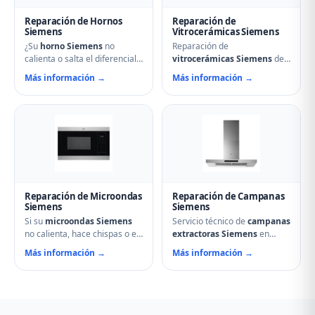
Reparación de Hornos
Reparación de
Siemens
Vitrocerámicas Siemens
¿Su
horno Siemens
no
Reparación de
calienta o salta el diferencial?
vitrocerámicas Siemens
de
Nuestro servicio técnico en
inducción y de cocción en
Más información →
Más información →
Paredes de Nava repara
Paredes de Nava.
resistencias, ventiladores,
Solucionamos fuegos que no
termostatos, cierres de
encienden, cristales rotos,
puerta y temporizadores.
mandos que no responden,
Especialistas en hornos
fallos en módulos de
multifunción, pirolíticos y de
inducción y problemas de
vapor Siemens.
regulación de temperatura.
Reparación de Microondas
Reparación de Campanas
Siemens
Siemens
Si su
microondas Siemens
Servicio técnico de
campanas
no calienta, hace chispas o el
extractoras Siemens
en
plato no gira, contacte con
Paredes de Nava. Reparamos
Más información →
Más información →
nuestro servicio técnico en
motores, problemas de
Paredes de Nava. Reparamos
aspiración, filtros de carbón
magnetrones, micas
activo deteriorados,
deterioradas, problemas de
iluminación que no enciende y
puerta, fallos en el display y
vibraciones excesivas.