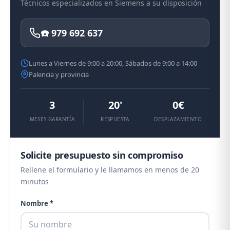
Técnicos especializados en Siemens a su disposición
☎️ 979 692 637
Lunes a Viernes de 9:00 a 20:00, Sábados de 9:00 a 14:00
Palencia y provincia
3
20'
0€
MESES GARANTÍA
RESPUESTA
DESPLAZAMIENTO
Solicite presupuesto sin compromiso
Rellene el formulario y le llamamos en menos de 20
minutos
Nombre *