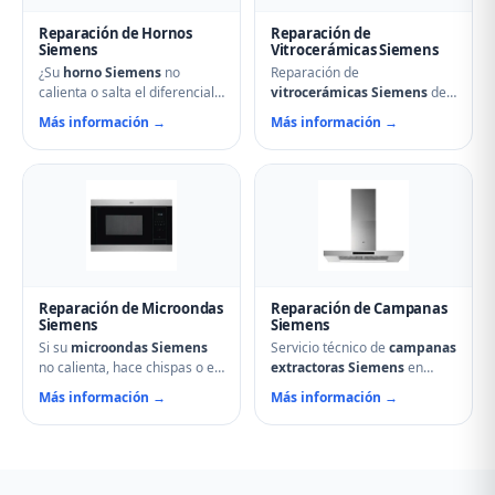
Reparación de Hornos
Reparación de
Siemens
Vitrocerámicas Siemens
¿Su
horno Siemens
no
Reparación de
calienta o salta el diferencial?
vitrocerámicas Siemens
de
Nuestro servicio técnico en
inducción y de cocción en
Más información →
Más información →
Támara de Campos repara
Támara de Campos.
resistencias, ventiladores,
Solucionamos fuegos que no
termostatos, cierres de
encienden, cristales rotos,
puerta y temporizadores.
mandos que no responden,
Especialistas en hornos
fallos en módulos de
multifunción, pirolíticos y de
inducción y problemas de
vapor Siemens.
regulación de temperatura.
Reparación de Microondas
Reparación de Campanas
Siemens
Siemens
Si su
microondas Siemens
Servicio técnico de
campanas
no calienta, hace chispas o el
extractoras Siemens
en
plato no gira, contacte con
Támara de Campos.
Más información →
Más información →
nuestro servicio técnico en
Reparamos motores,
Támara de Campos.
problemas de aspiración,
Reparamos magnetrones,
filtros de carbón activo
micas deterioradas,
deteriorados, iluminación que
problemas de puerta, fallos
no enciende y vibraciones