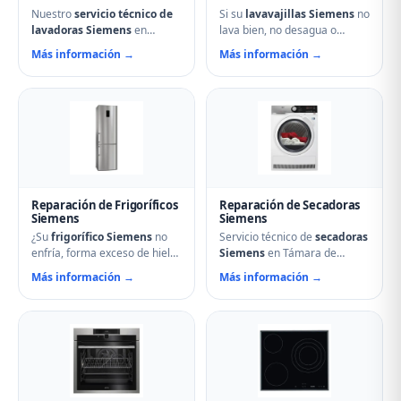
Nuestro
servicio técnico de
Si su
lavavajillas Siemens
no
lavadoras Siemens
en
lava bien, no desagua o
Támara de Campos soluciona
muestra errores en el display,
Más información →
Más información →
cualquier avería: problemas
nuestro servicio técnico en
de centrifugado, fugas de
Támara de Campos puede
agua, ruidos anormales, fallos
ayudarle. Reparamos
en el arranque o problemas
aspersores obstruidos,
de desagüe. Técnicos
bombas de desagüe,
especializados con repuestos
problemas de secado y fallos
originales Siemens y
electrónicos con piezas
reparación el mismo día.
originales.
Reparación de Frigoríficos
Reparación de Secadoras
Siemens
Siemens
¿Su
frigorífico Siemens
no
Servicio técnico de
secadoras
enfría, forma exceso de hielo
Siemens
en Támara de
o hace ruidos extraños?
Campos. Reparamos
Más información →
Más información →
Nuestros técnicos en Támara
problemas de calentamiento,
de Campos reparan
tambor que no gira,
compresores, termostatos,
termostatos de seguridad,
sistemas No Frost, fugas de
condensadores averiados y
gas refrigerante y problemas
fallos en el secado.
de descarche. Servicio
Mantenimiento preventivo y
urgente para evitar pérdida
limpieza de filtros incluido en
de alimentos.
la visita.