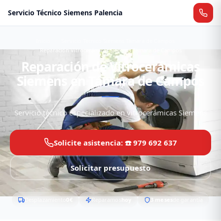
Servicio Técnico Siemens Palencia
Inicio
Servicio Técnico Siemens Támara de Campos
Reparación Vitrocerámicas Siemens Támara de Campos
Reparación de Vitrocerámicas
Siemens en Támara de Campos
Servicio técnico especializado en vitrocerámicas Siemens
Solicite asistencia: ☎️ 979 692 637
Solicitar presupuesto
Desplazamiento
0€
Reparamos
hoy
3 meses
de garantía