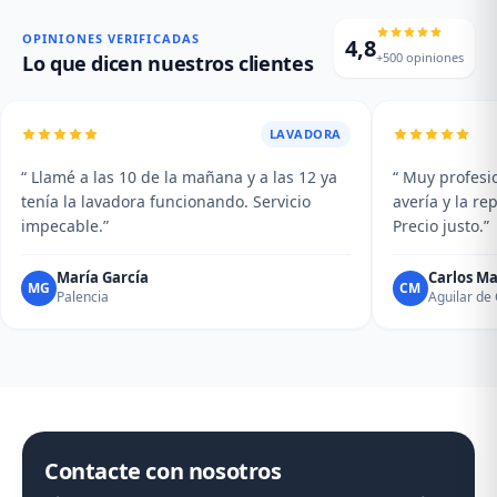
en el display y averías del
excesivas. Mantenimiento y
plato giratorio.
limpieza profesional de su
OPINIONES VERIFICADAS
4,8
campana.
+500 opiniones
Lo que dicen nuestros clientes
LAVADORA
“ Llamé a las 10 de la mañana y a las 12 ya
“ Muy profesio
tenía la lavadora funcionando. Servicio
avería y la r
impecable.”
Precio justo.”
María García
Carlos Ma
MG
CM
Palencia
Aguilar d
Contacte con nosotros