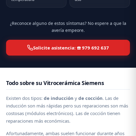
¿Reconoce alguno de estos síntomas? No espere a que la
avería empeore.
Solicite asistencia: ☎️ 979 692 637
Todo sobre su Vitrocerámica Siemens
Existen dos tipos:
de inducción
y
de cocción
. Las de
inducción son más rápidas pero sus reparaciones son más
costosas (módulos electrónicos). Las de cocción tienen
reparaciones más económicas.
Afortunadamente, ambas suelen funcionar durante años